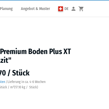
 Planung
Angebot & Muster
DE
 Premium Boden Plus XT
zit"
70 / Stück
sten
/
Lieferung in ca.
4-6 Wochen
 Stück / m²
(
17.10
kg
/ Stück)