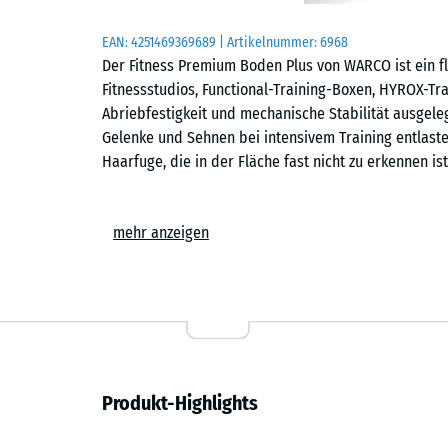
EAN:
4251469369689
| Artikelnummer:
6968
Der Fitness Premium Boden Plus von WARCO ist ein f
Fitnessstudios, Functional-Training-Boxen, HYROX-Tra
Abriebfestigkeit und mechanische Stabilität ausgel
Gelenke und Sehnen bei intensivem Training entlastet
Haarfuge, die in der Fläche fast nicht zu erkennen ist
Einfache Verlegung
mehr anzeigen
Die Platten werden schwimmend, also ohne weitere 
Untergrund verlegt. Die kalibrierte Puzzleverzahnung
zusammen. Zuschnitte können mit einer Stich- oder 
lassen sich bei Reparaturen jederzeit austauschen o
Abriebfest und belastbar
Produkt-Highlights
Die fein granulierte Materialstruktur ist auf den har
Trainingsschuhe, Hanteln, Racks und Gerätefüße hin