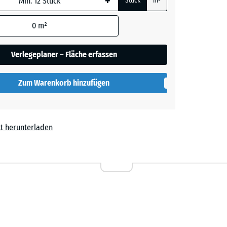
+
Stück
m²
 wird
den
0
m²
en nicht
gegeben)
Verlegeplaner – Fläche erfassen
rechnung
Zum Warenkorb hinzufügen
t herunterladen