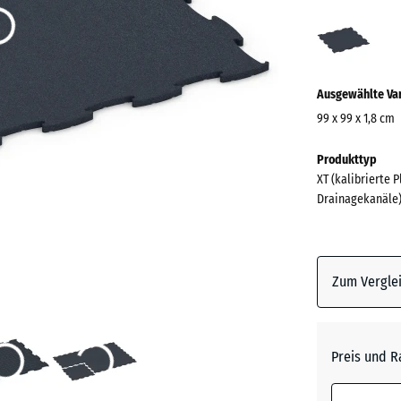
Anthr
(acti
Ausgewählte Va
99 x 99 x 1,8 cm
Abmessungen
Produkttyp
für
XT (kalibrierte 
den
Drainagekanäle
Versand
1030
x
1030
Zum Verglei
x
18
mm
Preis und R
Die gewählt
umrandete