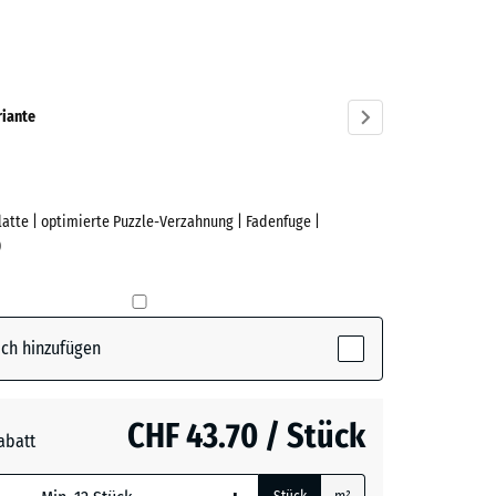
azit
ve)
riante
Platte | optimierte Puzzle-Verzahnung | Fadenfuge |
)
ch hinzufügen
CHF 43.70 / Stück
abatt
e, blau