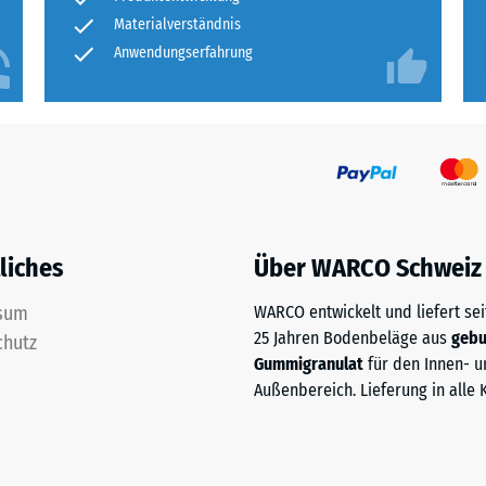
ng
Materialverständnis
Anwendungserfahrung
ten
.
tiefe
liches
Über WARCO Schweiz
sum
WARCO entwickelt und liefert sei
tigkeit
25 Jahren Bodenbeläge aus
geb
chutz
Gummigranulat
für den Innen- u
Außenbereich. Lieferung in alle 
tiefe