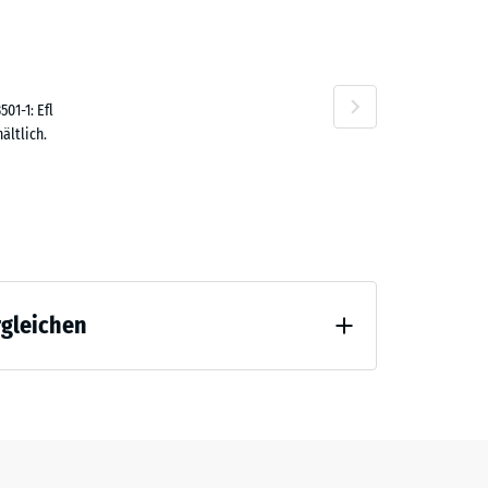
F 38.30
01-1: Efl
ältlich.
F 37.00
rgleichen
 Entlastung (BS 7188)
F 31.80