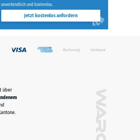
unverbindlich und kostenlos.
Jetzt kostenlos anfordern
t über
undenem
nd
Kantone.