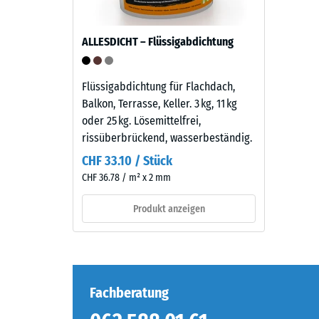
Druckfes
Körnung
eines
und
Werkstof
ALLESDICHT – Flüssigabdichtung
einem
beschrei
Polyurethan-
seinen
Bindemittel.
Flüssigabdichtung für Flachdach,
Widerst
ELT
Balkon, Terrasse, Keller. 3 kg, 11 kg
gegen
steht
oder 25 kg. Lösemittelfrei,
punktuel
für
rissüberbrückend, wasserbeständig.
Belastun
„End
Sie
CHF 33.10 / Stück
of
gibt
CHF 36.78 / m² x 2 mm
Life
an,
Tyres“
Produkt anzeigen
in
und
welchem
bezeichnet
Maße
Gummigranulat,
der
das
Werkstof
aus
Fachberatung
unter
dem
der