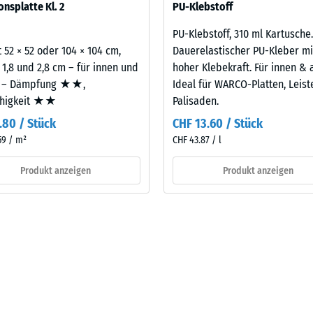
onsplatte Kl. 2
PU-Klebstoff
legt. Ein Nachweis nach DIN 4109 gilt für den vollständigen Bauteil
llung
latte.
PU-Klebstoff, 310 ml Kartusche.
 52 × 52 oder 104 × 104 cm,
Dauerelastischer PU-Kleber mi
 1,8 und 2,8 cm – für innen und
hoher Klebekraft. Für innen & 
en
 – Dämpfung ★★,
Ideal für WARCO-Platten, Leis
ähigkeit ★★
Palisaden.
stung
.80 / Stück
CHF 13.60 / Stück
59 / m²
CHF 43.87 / l
Produkt anzeigen
Produkt anzeigen