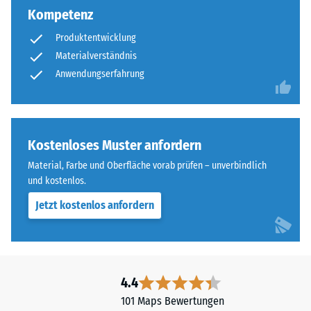
ist
Kompetenz
mm²
eben,
(entspricht
ohne
Produktentwicklung
1
eingeprägte
Materialverständnis
cm²)
Struktur.
Anwendungserfahrung
mit
Das
einer
Produkt
Kraft
liegt
von
vollflächig
Kostenloses Muster anfordern
1000
auf
N
Material, Farbe und Oberfläche vorab prüfen – unverbindlich
dem
(ca.
und kostenlos.
Untergrund
105
auf.
Jetzt kostenlos anfordern
kg)
Eine
auf
Drainage
eine
unter
Materialprobe
der
4.4
gedrückt.
Fläche
Die
101 Maps Bewertungen
ist