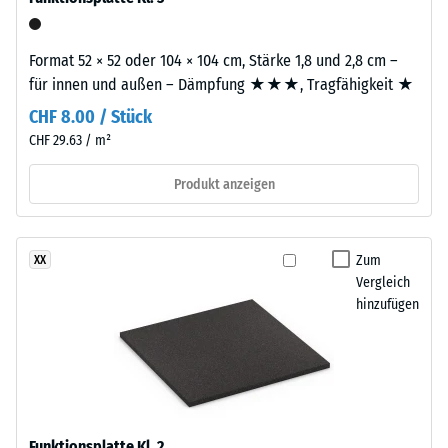
gegenüber
Untergrund
Punktbelastungen
verklebt
hinweist.
Format 52 × 52 oder 104 × 104 cm, Stärke 1,8 und 2,8 cm –
werden
Punktbelastungen
für innen und außen – Dämpfung ★★★, Tragfähigkeit ★
–
entstehen
entweder
CHF 8.00 / Stück
z.
mit
CHF 29.63 / m²
B.
dem
durch
dauerelastischen
Produkt anzeigen
Schuhe
PU-
mit
Kleber
hohen
von
Zum
XX
Absätzen,
WARCO
Vergleich
Möbelbeine,
oder
hinzufügen
Pflanzkübel
mit
auf
einem
Rollen
doppelseitigen
oder
Klebeband.
Gerätefüße.
Vor
Zur
dem
Funktionsplatte Kl. 2