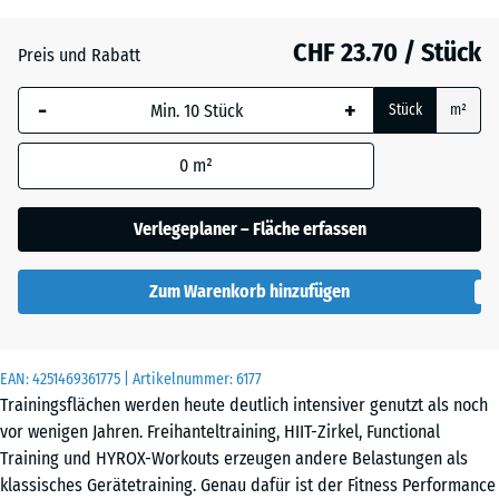
x
10
CHF 23.70 / Stück
Preis und Rabatt
mm
-
+
Die gewählte, blau
Stück
m²
umrandete
Abmessung wird
0
m²
(sofern in den
Produktdaten nicht
Verlegeplaner – Fläche erfassen
anders angegeben)
für die
Zum Warenkorb hinzufügen
Bedarfsberechnung
verwendet.
100
EAN:
4251469361775
| Artikelnummer:
6177
×
Trainingsflächen werden heute deutlich intensiver genutzt als noch
100
vor wenigen Jahren. Freihanteltraining, HIIT-Zirkel, Functional
× 1
Training und HYROX-Workouts erzeugen andere Belastungen als
cm
klassisches Gerätetraining. Genau dafür ist der Fitness Performance