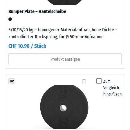
seinen
pigmentiertes
Widerstand
Bumper Plate – Hantelscheibe
Bindemittel
gegen
verwendet.
punktuelle
5/10/15/20 kg – homogener Materialaufbau, hohe Dichte –
Belastungen.
kontrollierter Rücksprung, für Ø 50-mm-Aufnahme
Einbau
Sie
–
gibt
CHF 10.90 / Stück
Verarbeitung
an,
–
Produkt anzeigen
in
Montage
welchem
Maße
der
Zum
BP
Für
Werkstoff
Vergleich
eine
unter
hinzufügen
vorübergehende
der
Nutzung
Einwirkung
kann
einer
das
definierten
Element
Kraft