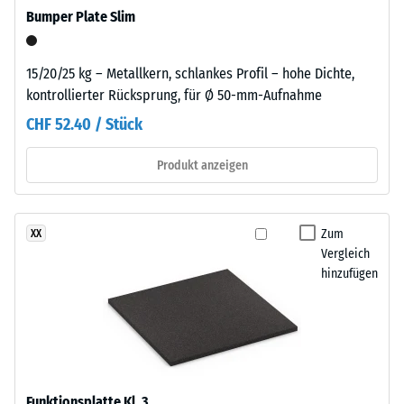
einfach
Bumper Plate Slim
nachgibt.
auf
Eine
einen
geringe
geeigneten
15/20/25 kg – Metallkern, schlankes Profil – hohe Dichte,
Eindringtiefe
Untergrund
kontrollierter Rücksprung, für Ø 50-mm-Aufnahme
weist
gelegt
CHF 52.40 / Stück
auf
werden.
eine
Bei
Produkt anzeigen
hohe
dauerhafter
Druckfestigkeit
Nutzung
hin,
oder
Zum
XX
während
wenn
Vergleich
eine
Horizontalkräfte
hinzufügen
größere
auftreten,
Eindringtiefe
sollte
auf
das
eine
Element
geringere
mit
Widerstandsfähigkeit
dem
Funktionsplatte Kl. 3