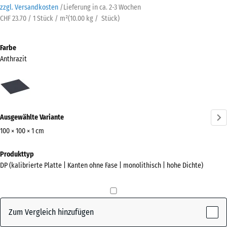
zzgl. Versandkosten
/
Lieferung in ca.
2-3 Wochen
CHF 23.70 / 1 Stück / m²
(
10.00
kg
/ Stück)
Farbe
Anthrazit
Anthrazit
(active)
Ausgewählte Variante
100 × 100 × 1 cm
Abmessungen
Produkttyp
für
DP (kalibrierte Platte | Kanten ohne Fase | monolithisch | hohe Dichte)
den
Versand
1000
x
Zum Vergleich hinzufügen
1000