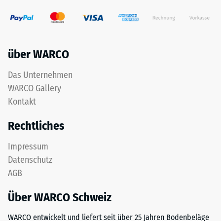
resultierende
bei
Eindrucktiefe
dieser
wird
Ausführung
zunächst
nicht
unmittelbar
über WARCO
vorgesehen;
nach
ist
der
Das Unternehmen
eine
Belastung
WARCO Gallery
Entwässerung
und
erforderlich,
Kontakt
dann
muss
in
Rechtliches
sie
regelmäßigen
durch
Abständen
Impressum
geeignete
über
Datenschutz
bauliche
einen
Maßnahmen
AGB
Zeitraum
sichergestellt
von
werden.
Über WARCO Schweiz
24
Der
Stunden
WARCO entwickelt und liefert seit über 25 Jahren Bodenbeläge
Einbau