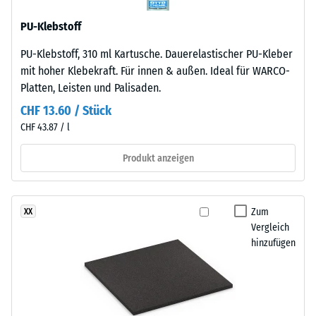
ELT
Skalenwert 2 =
steht
PU-Klebstoff
Wärmeleitfähigkeit
für
ca. 0,12 W/(m·K)
PU-Klebstoff, 310 ml Kartusche. Dauerelastischer PU-Kleber
„End
Druckfestigkeit
mit hoher Klebekraft. Für innen & außen. Ideal für WARCO-
of
Platten, Leisten und Palisaden.
-
Life
Tyres“
CHF 13.60 / Stück
Skalenwert
–
CHF 43.87 / l
5
das
=
Granulat
Produkt anzeigen
stammt
ca.
aus
0
dem
Zum
XX
mm
Recycling
Vergleich
von
hinzufügen
verbleibende
Altreifen.
Eindellung
Daraus
nach
ergibt
sich