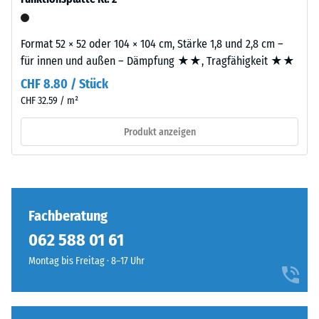
Bestimmung
Verkleben
der
müssen
Druckfestigkeit
Format 52 × 52 oder 104 × 104 cm, Stärke 1,8 und 2,8 cm –
die
wird
für innen und außen – Dämpfung ★★, Tragfähigkeit ★★
Oberflächen
das
CHF 8.80 / Stück
trocken,
Prüfverfahren
sauber,
CHF 32.59 / m²
nach
fett-
BS
Produkt anzeigen
und
7188:1998
staubfrei
angewendet.
sein.
Dabei
wird
Struktur
Fachberatung
ein
der
Prüfkörper
062 588 01 61
Bodenseite
mit
Montag bis Freitag · 8–17 Uhr
einer
Fläche
Die
von
Bodenseite
100