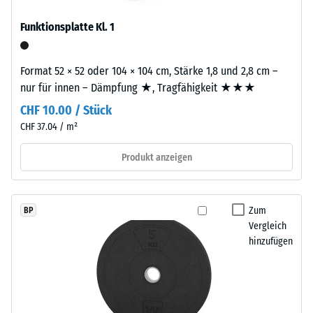
24
eine
Stunden
Funktionsplatte Kl. 1
gleichmäßige,
Entlastung
fein
strukturierte
(BS
Format 52 × 52 oder 104 × 104 cm, Stärke 1,8 und 2,8 cm –
und
7188)
nur für innen – Dämpfung ★, Tragfähigkeit ★★★
verdichtete
CHF 10.00 / Stück
Oberfläche.
CHF 37.04 / m²
Für
schwarze
Produkt anzeigen
bzw.
/ 5
anthrazitfarbene
Produkte
Zum
BP
wird
Vergleich
ein
Die
hinzufügen
farbloses,
Druckfestigkeit
für
eines
farbige
Werkstoffes
Varianten
beschreibt
ein