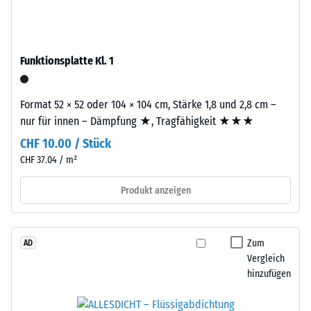
den
das
Produkten
Granulat
von
stammt
WARCO
Funktionsplatte Kl. 1
aus
liegt
dem
dieser
Recycling
Format 52 × 52 oder 104 × 104 cm, Stärke 1,8 und 2,8 cm –
Wert
von
nur für innen – Dämpfung ★, Tragfähigkeit ★★★
typischerweise
Altreifen.
zwischen
CHF 10.00 / Stück
Die
600
CHF 37.04 / m²
Basisschicht
und
wird
1250
Produkt anzeigen
mit
kg/m³.
Standarddichte
Um
gepresst.
die
Zum
AD
scheinbare
Vergleich
Dichte
Einbau
hinzufügen
eines
–
bestimmten
Verarbeitung