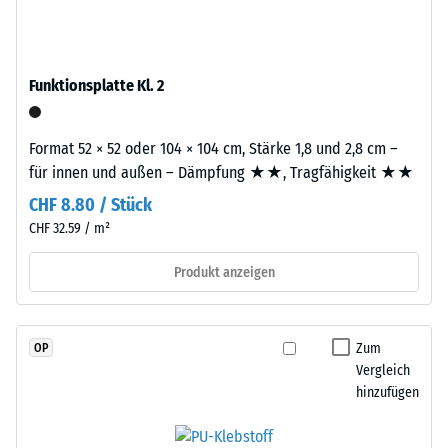
schadstofffreiem
Skalenwert
EPDM-
2
Granulat
(Ethylen-
=
Funktionsplatte Kl. 2
Propylen-
780
Dien-
bis
Format 52 × 52 oder 104 × 104 cm, Stärke 1,8 und 2,8 cm –
Kautschuk),
für innen und außen – Dämpfung ★★, Tragfähigkeit ★★
gebunden
840
mit
CHF 8.80 / Stück
kg/m³
Polyurethan.
CHF 32.59 / m²
Die
Nutzschicht
Produkt anzeigen
ist
/ 5
offenporig
angelegt.
Zum
OP
Die
Vergleich
Basisschicht
hinzufügen
besteht
Die
aus
scheinbare