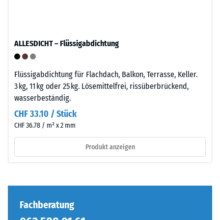
Produkts
–
anschaulich
Montage
darzustellen,
verwendet
ALLESDICHT – Flüssigabdichtung
WARCO
eine
Flüssigabdichtung für Flachdach, Balkon, Terrasse, Keller.
Skala
3 kg, 11 kg oder 25 kg. Lösemittelfrei, rissüberbrückend,
von
Die
wasserbeständig.
1
Puzzleverzahnung
CHF 33.10 / Stück
bis
ist
5,
CHF 36.78 / m² x 2 mm
mit
wobei
gerundeten,
Produkt anzeigen
jeder
wellenförmigen
Skalenwert
Zähnen
einem
an
bestimmten
allen
Dichtebereich
vier
Fachberatung
entspricht.
Seiten
So