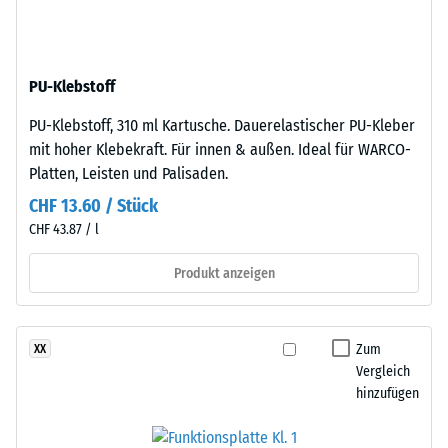
gereinigtem,
Dichte
schwarzem
eines
ELT-
Materials
PU-Klebstoff
Gummigranulat
beschreibt
mittlerer
das
PU-Klebstoff, 310 ml Kartusche. Dauerelastischer PU-Kleber
Körnung,
Verhältnis
mit hoher Klebekraft. Für innen & außen. Ideal für WARCO-
gebunden
seiner
Platten, Leisten und Palisaden.
mit
Masse
CHF 13.60 / Stück
Polyurethan.
zu
CHF 43.87 / l
Die
seinem
Abkürzung
Gesamtvolumen,
Produkt anzeigen
ELT
einschließlich
steht
aller
für
Poren,
Zum
XX
„End
Hohlräume
Vergleich
of
und
hinzufügen
Life
Lufteinschlüsse.
Tyres"
Bei
–