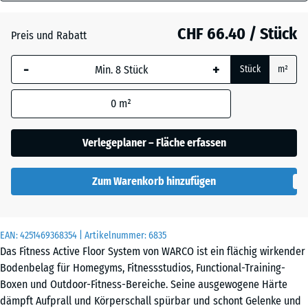
18
mm
Atlantik
CHF 66.40 / Stück
Preis und Rabatt
Die gewählte, blau
-
+
Stück
m²
umrandete
Dunkelgrauer
Abmessung wird
Granit
0
m²
(sofern in den
Produktdaten nicht
anders angegeben)
Verlegeplaner – Fläche erfassen
Englischer
für die
Rasen
Bedarfsberechnung
Zum Warenkorb hinzufügen
verwendet.
Feuersglut
97,1
x
EAN:
4251469368354
| Artikelnummer:
6835
97,1
Das Fitness Active Floor System von WARCO ist ein flächig wirkender
×
Grauer
Bodenbelag für Homegyms, Fitnessstudios, Functional-Training-
1,8
Granit
Boxen und Outdoor-Fitness-Bereiche. Seine ausgewogene Härte
cm
dämpft Aufprall und Körperschall spürbar und schont Gelenke und