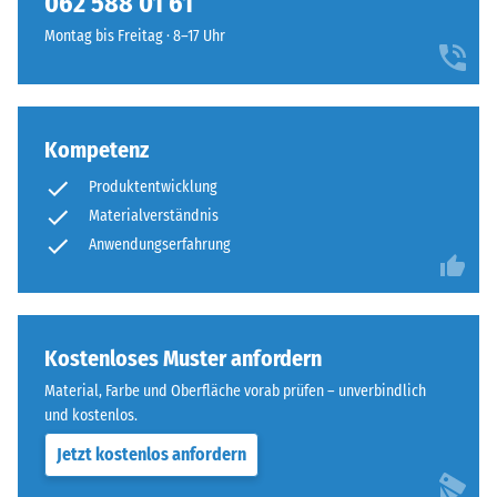
062 588 01 61
ausgebildet.
steht
Montag bis Freitag · 8–17 Uhr
Die
beispielsweise
runde
der
Zahnform
Skalenwert
sorgt
2
Kompetenz
für
für
einen
eine
Produktentwicklung
besonders
scheinbare
Materialverständnis
stabilen
Dichte
Anwendungserfahrung
Plattenverbund
zwischen
und
780
verhindert
und
ein
840
Kostenloses Muster anfordern
Aufeinanderrutschen
kg/m³.
der
Material, Farbe und Oberfläche vorab prüfen – unverbindlich
Die
Zähne.
und kostenlos.
physikalische
Diese
Dichte,
Jetzt kostenlos anfordern
Platte
auch
ist