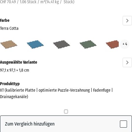
CHF 70.49 / 1.06 Stück / m²
(
14.41
kg
/ Stück)
Farbe
Terra Cotta
Terra
Atlantik
Dunkelgrauer
Englischer
Feue
+ 4
Cotta
Granit
Rasen
(active)
Mehr
Ausgewählte Variante
Informationen
zu
97,1 x 97,1 × 1,8 cm
den
Abmessungen
Produkttyp
Farben?
für
XT (kalibrierte Platte | optimierte Puzzle-Verzahnung | Fadenfuge |
den
Farbpalette
Drainagekanäle)
Versand
anzeigen
1010
Terra
x
(active)
Cotta
1010
Zum Vergleich hinzufügen
x