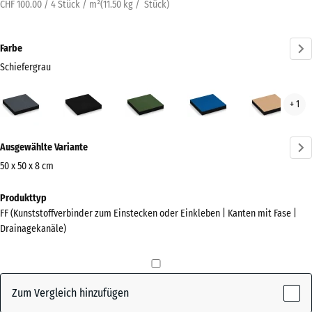
CHF 100.00 / 4 Stück / m²
(
11.50
kg
/ Stück)
Farbe
Schiefergrau
Schiefergrau
Anthrazit
Grasgrün
Himmelblau
San
+ 1
(active)
Mehr
Ausgewählte Variante
Informationen
zu
50 x 50 x 8 cm
den
Abmessungen
Produkttyp
Farben?
für
FF (Kunststoffverbinder zum Einstecken oder Einkleben | Kanten mit Fase |
den
Farbpalette
Drainagekanäle)
Versand
anzeigen
500
(active)
Schiefergrau
x
500
Zum Vergleich hinzufügen
x