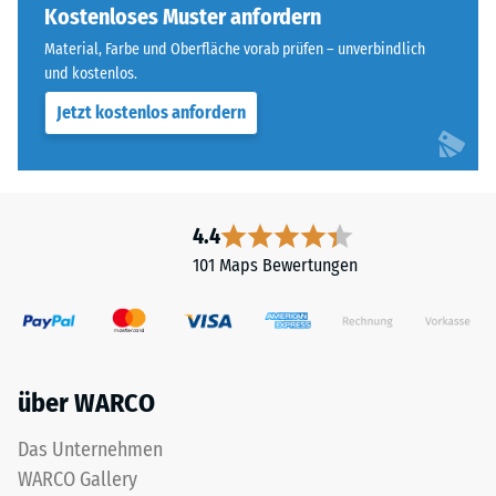
ist
Kostenloses Muster anfordern
Wärmedämmung -
bei
Skalenwert 5 =
Material, Farbe und Oberfläche vorab prüfen – unverbindlich
diesem
Wärmeleitfähigkeit
und kostenlos.
dunklen
ca. 0,07 W/(m·K)
Jetzt kostenlos anfordern
Farbton
Frostbeständig
jedoch
Druckfestigkeit
gering.
-
4.4
Material
Skalenwert
–
101 Maps Bewertungen
2
Bestandteile
=
und
Aufbau
ca.
0,75
über WARCO
mm
Das
Das Unternehmen
verbleibende
Produkt
WARCO Gallery
ist
Eindellung