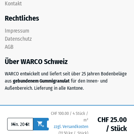
Kontakt
zweischichtig
nach
aufgebaut
Rechtliches
24
und
besteht
Stunden
Impressum
aus
Entlastung
Datenschutz
gereinigtem,
(BS
AGB
schwarzem
ELT-
7188)
Über WARCO Schweiz
Granulat
sowie
WARCO entwickelt und liefert seit über 25 Jahren Bodenbeläge
einem
aus
gebundenem Gummigranulat
für den Innen- und
Polyurethan-
/ 5
Außenbereich. Lieferung in alle Kantone.
Bindemittel.
ELT
steht
für
CHF 100.00 / 4 Stück /
CHF 25.00
„End
Die
m²
-
+
zzgl. Versandkosten
of
Druckfestigkeit
/ Stück
(
11.50
kg
/ Stück)