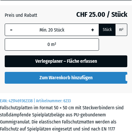
80
Anthrazit
- CHF 4.10
mm
CHF 25.00 / Stück
Preis und Rabatt
Die gewählte, blau
Grasgrün
- CHF 2.20
-
+
Stück
m²
umrandete
Abmessung wird
0
m²
(sofern in den
Himmelblau
Produktdaten nicht
anders angegeben)
Verlegeplaner – Fläche erfassen
für die
Sandbeige
+ CHF 0.50
Bedarfsberechnung
Zum Warenkorb hinzufügen
verwendet.
50
Ziegelrot
- CHF 3.80
x
EAN:
4251469362338
| Artikelnummer:
6233
50
Fallschutzplatten im Format 50 × 50 cm mit Steckverbindern sind
x 8
stoßdämpfende Spielplatzbeläge aus PU-gebundenem
cm
Gummigranulat. Die elastischen Fallschutzmatten werden als
Fallschutz auf Spielplätzen eingesetzt und sind nach EN 1177