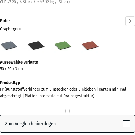
CHF 47.20 / 4 Stück / m²
(
5.32
kg
/ Stück)
Farbe
Graphitgrau
Graphitgrau
Anthrazit
Lindgrün
Tomatenrot
(active)
Mehr
Ausgewählte Variante
Informationen
50 x 50 x 3 cm
zu
den
Produkttyp
Farben?
FP (Kunststoffverbinder zum Einstecken oder Einkleben | Kanten minimal
abgeschrägt | Plattenunterseite mit Drainagestruktur)
Farbpalette
anzeigen
(active)
Graphitgrau
Zum Vergleich hinzufügen