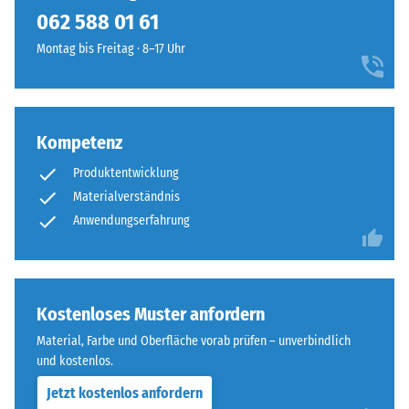
kein
sachlichem
lassen sich bei Bedarf einfach austauschen.
062 588 01 61
Produkt
Scheinbare
Charakter,
für
Dichte -
Montag bis Freitag · 8–17 Uhr
das
den
Skalenwert
sich
1 = bis 780
Produktvergleich
in
kg/m³
ausgewählt.
moderne
Außengestaltungen
Kompetenz
Stoß-, Schwingungs-
und
und
Produktentwicklung
Trittschalldämmung
industriell
Materialverständnis
– Skalenwert 3 =
geprägte
Anwendungserfahrung
deutliche Dämpfung
Bereiche
einfügt.
Rutschfestigkeit Klasse
DS (EN 14041) -
Skalenwert 3 =
Material
Kostenloses Muster anfordern
Gleitreibungskoeffizient
–
ca. 0,45
Material, Farbe und Oberfläche vorab prüfen – unverbindlich
Bestandteile
und kostenlos.
Abriebfestigkeit
und
- Beständigkeit
Aufbau
Jetzt kostenlos anfordern
gegen