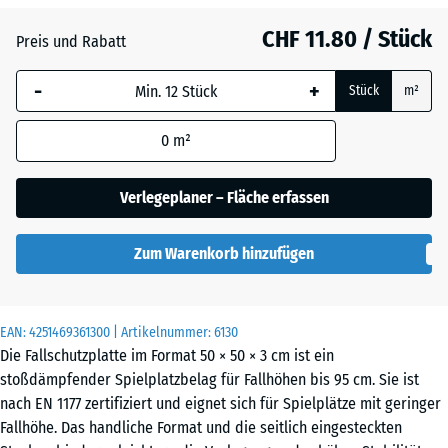
Anthrazit
- CHF 0.40
CHF 11.80 / Stück
Preis und Rabatt
-
+
Stück
m²
Lindgrün
0
m²
Verlegeplaner – Fläche erfassen
Tomatenrot
- CHF 0.40
Zum Warenkorb hinzufügen
EAN:
4251469361300
| Artikelnummer:
6130
Die Fallschutzplatte im Format 50 × 50 × 3 cm ist ein
stoßdämpfender Spielplatzbelag für Fallhöhen bis 95 cm. Sie ist
nach EN 1177 zertifiziert und eignet sich für Spielplätze mit geringer
Fallhöhe. Das handliche Format und die seitlich eingesteckten