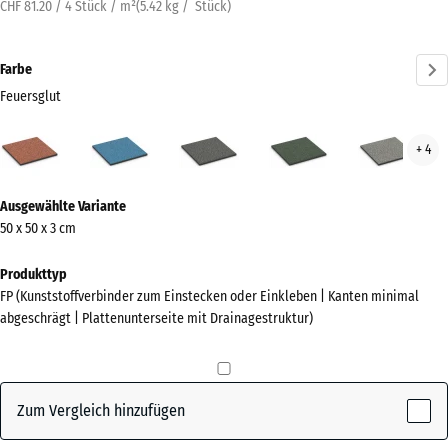
CHF 81.20 / 4 Stück / m²
(
5.42
kg
/ Stück)
Farbe
Feuersglut
Feuersglut
Atlantik
Dunkelgrauer
Englischer
Grau
+ 4
(active)
Granit
Rasen
Gran
Mehr
Ausgewählte Variante
Informationen
50 x 50 x 3 cm
zu
den
Produkttyp
Farben?
FP (Kunststoffverbinder zum Einstecken oder Einkleben | Kanten minimal
abgeschrägt | Plattenunterseite mit Drainagestruktur)
Farbpalette
anzeigen
(active)
Feuersglut
Zum Vergleich hinzufügen