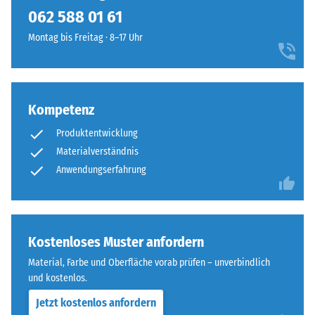
kein
kraftvollen
062 588 01 61
Produkt
Scheinbare
Farbbild
für
Dichte -
Montag bis Freitag · 8–17 Uhr
mit
den
Skalenwert
ausdrucksstarker,
1 = bis 780
Produktvergleich
lebhafter
kg/m³
ausgewählt.
Wirkung.
Kompetenz
Stoß-, Schwingungs-
und
Material
Produktentwicklung
Trittschalldämmung
–
Materialverständnis
– Skalenwert 3 =
Bestandteile
Anwendungserfahrung
deutliche Dämpfung
und
Rutschfestigkeit Klasse
Aufbau
DS (EN 14041) -
Skalenwert 4 =
Dieses
Kostenloses Muster anfordern
Gleitreibungskoeffizient
Produkt
ca. 0,53
Material, Farbe und Oberfläche vorab prüfen – unverbindlich
ist
und kostenlos.
Abriebfestigkeit
zweilagig
- Beständigkeit
Jetzt kostenlos anfordern
aufgebaut.
gegen