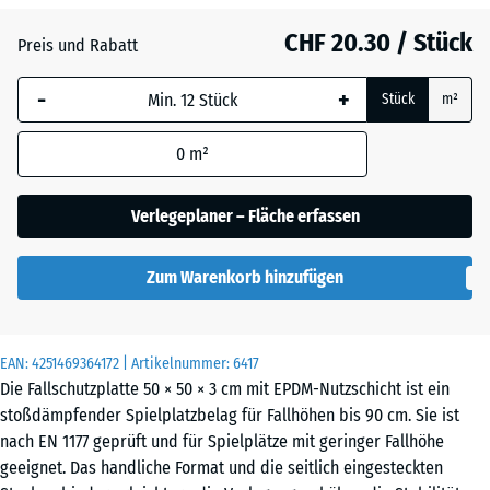
Atlantik
CHF 20.30 / Stück
Preis und Rabatt
-
+
Dunkelgrauer
Stück
m²
- CHF 2.00
Granit
0
m²
Englischer
Verlegeplaner – Fläche erfassen
Rasen
Zum Warenkorb hinzufügen
Grauer
Granit
EAN:
4251469364172
| Artikelnummer:
6417
Die Fallschutzplatte 50 × 50 × 3 cm mit EPDM-Nutzschicht ist ein
stoßdämpfender Spielplatzbelag für Fallhöhen bis 90 cm. Sie ist
Lavendel
nach EN 1177 geprüft und für Spielplätze mit geringer Fallhöhe
geeignet. Das handliche Format und die seitlich eingesteckten