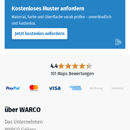
Wärmedämmung -
of
Kostenloses Muster anfordern
Skalenwert 5 =
Life
Wärmeleitfähigkeit
Material, Farbe und Oberfläche vorab prüfen – unverbindlich
Tyres"
ca. 0,07 W/(m·K)
und kostenlos.
und
Frostbeständig
Jetzt kostenlos anfordern
bezeichnet
Gummigranulat,
Druckfestigkeit
das
-
aus
Skalenwert
dem
4.4
Recycling
2
101 Maps Bewertungen
von
=
Altreifen
ca.
gewonnen
wird.
0,75
Die
mm
über WARCO
obere
verbleibende
Nutzschicht
Das Unternehmen
aus
Eindellung
WARCO Gallery