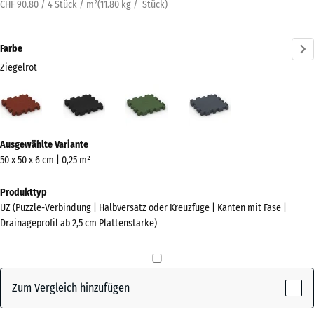
CHF 90.80 / 4 Stück / m²
(
11.80
kg
/ Stück)
Farbe
Ziegelrot
Ziegelrot
Anthrazit
Grasgrün
Schiefergrau
(active)
Mehr
Ausgewählte Variante
Informationen
50 x 50 x 6 cm | 0,25 m²
zu
den
Produkttyp
Farben?
UZ (Puzzle-Verbindung | Halbversatz oder Kreuzfuge | Kanten mit Fase |
Drainageprofil ab 2,5 cm Plattenstärke)
Farbpalette
anzeigen
(active)
Ziegelrot
Zum Vergleich hinzufügen