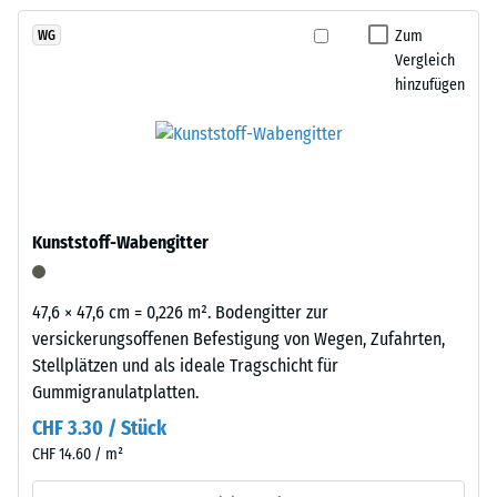
kein
Granulatstruktur,
pflegeleicht und wirtschaftlich.
Produkt
Scheinbare
das
Zum
WG
für
Dichte -
Vergleich
sich
den
Skalenwert
hinzufügen
natürlich
1 = bis 780
Produktvergleich
in
kg/m³
ausgewählt.
Garten-
und
Stoß-, Schwingungs-
Terrassenanlagen
und
Trittschalldämmung
einfügt.
Kunststoff-Wabengitter
– Skalenwert 5 =
hervorragende
Material
Dämpfung
47,6 × 47,6 cm = 0,226 m². Bodengitter zur
–
Rutschfestigkeit Klasse
versickerungsoffenen Befestigung von Wegen, Zufahrten,
Bestandteile
DS (EN 14041) -
Stellplätzen und als ideale Tragschicht für
und
Skalenwert 3 =
Gummigranulatplatten.
Aufbau
Gleitreibungskoeffizient
CHF 3.30 / Stück
ca. 0,45
CHF 14.60 / m²
Abriebfestigkeit
Das
- Beständigkeit