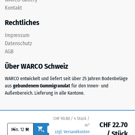
feinem
nach
Kontakt
ELT-
24
Granulat
Rechtliches
bildet
Stunden
eine
Entlastung
Impressum
abriebfeste,
Datenschutz
(BS
rutschhemmende
AGB
Oberfläche.
7188)
Die
Über WARCO Schweiz
untere
Schicht
WARCO entwickelt und liefert seit über 25 Jahren Bodenbeläge
aus
/ 5
aus
gebundenem Gummigranulat
für den Innen- und
gröberem
Außenbereich. Lieferung in alle Kantone.
ELT-
Granulat
unterstützt
Elastizität,
Die
CHF 90.80 / 4 Stück /
CHF 22.70
Stoßdämpfung
Druckfestigkeit
m²
-
+
zzgl. Versandkosten
und
eines
/ Stück