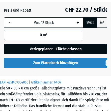
Anthrazit
- CHF 0.50
CHF 22.70 / Stück
Preis und Rabatt
-
+
Grasgrün
+ CHF 0.50
Stück
m²
0
m²
Schiefergrau
Verlegeplaner – Fläche erfassen
Zum Warenkorb hinzufügen
EAN:
4251469364066
| Artikelnummer:
6406
Die 50 × 50 × 6 cm große Fallschutzplatte mit Puzzleverzahnung ist
ein stoßdämpfender Spielplatzbelag für Fallhöhen bis 220 cm, der
nach EN 1177 zertifiziert ist. Sie eignet sich damit für Spielplätze mit
höherer Fallhöhe. Das handliche Format und die stabile Puzzle-