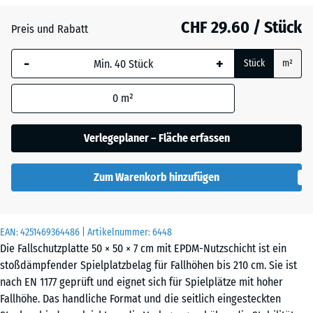
CHF 29.60 / Stück
Atlantik
Preis und Rabatt
-
+
Stück
m²
Dunkelgrauer
Granit
0
m²
Verlegeplaner – Fläche erfassen
Englischer
Rasen
Zum Warenkorb hinzufügen
Feuersglut
EAN:
4251469364486
| Artikelnummer:
6448
Die Fallschutzplatte 50 × 50 × 7 cm mit EPDM-Nutzschicht ist ein
stoßdämpfender Spielplatzbelag für Fallhöhen bis 210 cm. Sie ist
Grauer
nach EN 1177 geprüft und eignet sich für Spielplätze mit hoher
Granit
Fallhöhe. Das handliche Format und die seitlich eingesteckten