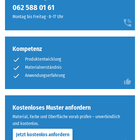
kein
einem
062 588 01 61
Produkt
Scheinbare
warmen,
für
Dichte -
Montag bis Freitag · 8–17 Uhr
natürlich
den
Skalenwert
anmutenden
1 = bis 780
Produktvergleich
Farbbild,
kg/m³
ausgewählt.
das
an
Kompetenz
Stoß-, Schwingungs-
geflochtenes
und
Produktentwicklung
Trittschalldämmung
Naturfasermaterial
Materialverständnis
– Skalenwert 5 =
erinnert.
Anwendungserfahrung
hervorragende
Dämpfung
Material
Rutschfestigkeit Klasse
–
DS (EN 14041) -
Bestandteile
Kostenloses Muster anfordern
Skalenwert 4 =
und
Gleitreibungskoeffizient
Material, Farbe und Oberfläche vorab prüfen – unverbindlich
Aufbau
ca. 0,53
und kostenlos.
Abriebfestigkeit
Jetzt kostenlos anfordern
Dieses
- Beständigkeit