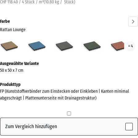
CHF 118.40 / 4 Stück / m²
(
10.80
kg
/ Stück)
Farbe
Rattan Lounge
Rattan
Atlantik
Dunkelgrauer
Englischer
Feue
+ 4
Lounge
Granit
Rasen
(active)
Mehr
Ausgewählte Variante
Informationen
50 x 50 x 7 cm
zu
den
Produkttyp
Farben?
FP (Kunststoffverbinder zum Einstecken oder Einkleben | Kanten minimal
abgeschrägt | Plattenunterseite mit Drainagestruktur)
Farbpalette
anzeigen
Rattan
Zum Vergleich hinzufügen
(active)
Lounge