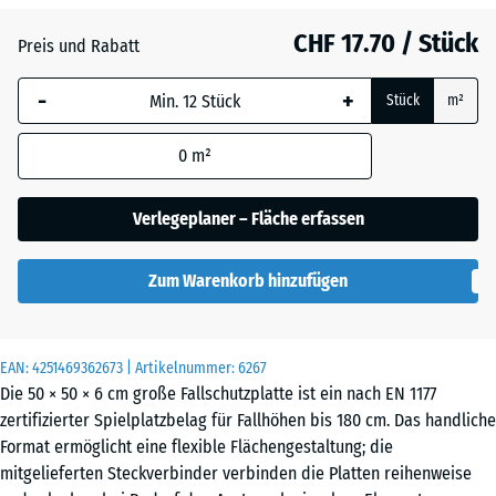
Anthrazit
- CHF 1.20
CHF 17.70 / Stück
Preis und Rabatt
-
+
Himmelblau
+ CHF 1.50
Stück
m²
0
m²
Sandbeige
+ CHF 2.00
Verlegeplaner – Fläche erfassen
Schiefergrau
+ CHF 1.50
Zum Warenkorb hinzufügen
Ziegelrot
- CHF 1.00
EAN:
4251469362673
| Artikelnummer:
6267
Die 50 × 50 × 6 cm große Fallschutzplatte ist ein nach EN 1177
zertifizierter Spielplatzbelag für Fallhöhen bis 180 cm. Das handliche
Format ermöglicht eine flexible Flächengestaltung; die
mitgelieferten Steckverbinder verbinden die Platten reihenweise