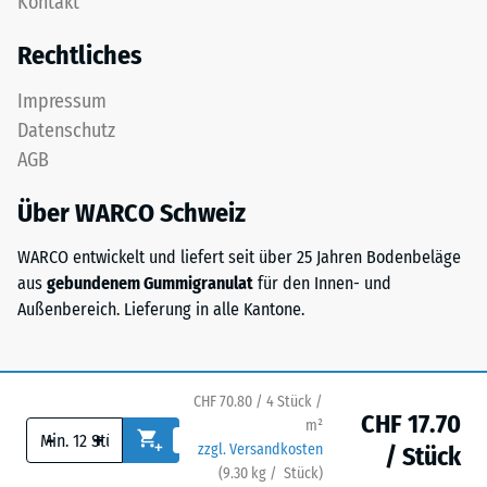
Kontakt
aus
nach
gereinigtem,
Rechtliches
24
schwarzem
ELT-
Stunden
Impressum
Granulat
Entlastung
Datenschutz
sowie
(BS
AGB
einem
Polyurethan-
7188)
Über WARCO Schweiz
Bindemittel.
ELT
WARCO entwickelt und liefert seit über 25 Jahren Bodenbeläge
steht
aus
gebundenem Gummigranulat
für den Innen- und
für
/ 5
Außenbereich. Lieferung in alle Kantone.
„End
of
Life
Tyres"
CHF 70.80 / 4 Stück /
CHF 17.70
und
Die
m²
-
+
zzgl. Versandkosten
bezeichnet
Druckfestigkeit
/ Stück
(
9.30
kg
/ Stück)
Ihr sicherer Bodenbelag.
Gummigranulat,
eines