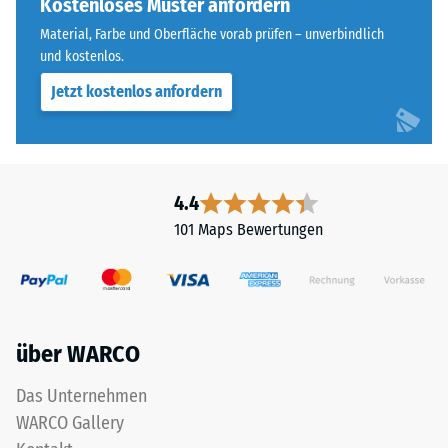
der
Kostenloses Muster anfordern
Wärmedämmung -
Farbton
Skalenwert 5 =
Material, Farbe und Oberfläche vorab prüfen – unverbindlich
nachdunkelt.
Wärmeleitfähigkeit
und kostenlos.
ca. 0,07 W/(m·K)
Jetzt kostenlos anfordern
Material
Frostbeständig
–
Druckfestigkeit
Bestandteile
-
und
4.4
Aufbau
Skalenwert
101 Maps Bewertungen
2
=
Das
ca.
Produkt
ist
0,75
über WARCO
zweischichtig
mm
aufgebaut
Das Unternehmen
verbleibende
und
WARCO Gallery
besteht
Eindellung