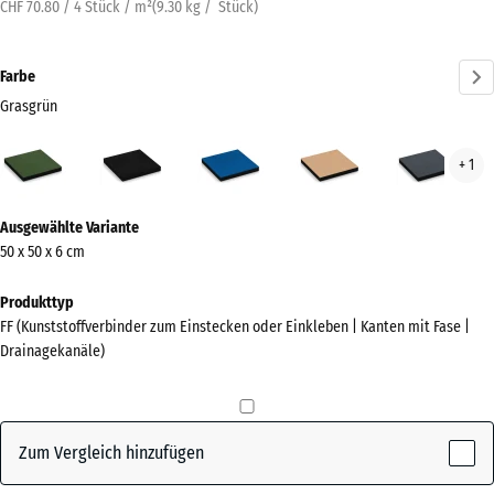
CHF 70.80 / 4 Stück / m²
(
9.30
kg
/ Stück)
Farbe
Grasgrün
Grasgrün
Anthrazit
Himmelblau
Sandbeige
Schi
+ 1
(active)
Mehr
Ausgewählte Variante
Informationen
50 x 50 x 6 cm
zu
den
Produkttyp
Farben?
FF (Kunststoffverbinder zum Einstecken oder Einkleben | Kanten mit Fase |
Drainagekanäle)
Farbpalette
anzeigen
(active)
Grasgrün
Zum Vergleich hinzufügen