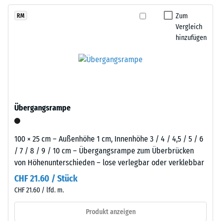
kein
der
austauschen, sodass der Belag pflegeleicht bleibt und sich
Produkt
Scheinbare
Reifenverwertung
Zum
RM
langfristig wirtschaftlich nutzen lässt.
für
Dichte -
Vergleich
mit
den
Skalenwert
hinzufügen
einem
1 = bis 780
Produktvergleich
grasgrün
kg/m³
ausgewählt.
pigmentierten
Bindemittel
Stoß-, Schwingungs-
gleichmäßig
und
Trittschalldämmung
umhüllt.
Übergangsrampe
– Skalenwert 5 =
Der
hervorragende
Farbton
Dämpfung
zeigt
100 × 25 cm – Außenhöhe 1 cm, Innenhöhe 3 / 4 / 4,5 / 5 / 6
sich
Rutschfestigkeit Klasse
/ 7 / 8 / 9 / 10 cm – Übergangsrampe zum Überbrücken
als
DS (EN 14041) -
von Höhenunterschieden – lose verlegbar oder verklebbar
kräftiges,
Skalenwert 3 =
CHF 21.60 / Stück
Gleitreibungskoeffizient
mittleres
CHF 21.60 / lfd. m.
ca. 0,45
Grün
mit
Abriebfestigkeit
Produkt anzeigen
gleichmäßiger
- Beständigkeit