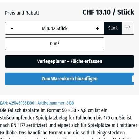
Anthrazit
- CHF 0.80
CHF 13.10 / Stück
Preis und Rabatt
-
+
Lindgrün
Stück
m²
0
m²
Tomatenrot
- CHF 0.40
Verlegeplaner – Fläche erfassen
Zum Warenkorb hinzufügen
EAN:
4251469361386
| Artikelnummer:
6138
Die Fallschutzplatte im Format 50 × 50 × 4,8 cm ist ein
stoßdämpfender Spielplatzbelag für Fallhöhen bis 170 cm. Sie ist
nach EN 1177 zertifiziert und eignet sich für Spielplätze mit mittlerer
Fallhöhe. Das handliche Format und die seitlich eingesteckten