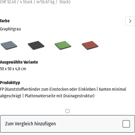
CHF 52.40 / 4 Stück / m²
(
6.67
kg
/ Stück)
Farbe
Graphitgrau
Graphitgrau
Anthrazit
Lindgrün
Tomatenrot
(active)
Mehr
Ausgewählte Variante
Informationen
50 x 50 x 4,8 cm
zu
den
Produkttyp
Farben?
FP (Kunststoffverbinder zum Einstecken oder Einkleben | Kanten minimal
abgeschrägt | Plattenunterseite mit Drainagestruktur)
Farbpalette
anzeigen
(active)
Graphitgrau
Zum Vergleich hinzufügen