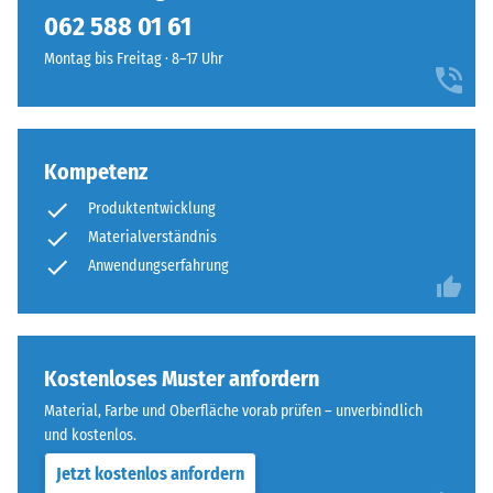
kein
sachlichem
Fallschutzplatten lassen sich bei Bedarf einfach austauschen.
062 588 01 61
Produkt
Scheinbare
Charakter,
für
Dichte -
Montag bis Freitag · 8–17 Uhr
das
den
Skalenwert
sich
1 = bis 780
Produktvergleich
in
kg/m³
ausgewählt.
moderne
Außengestaltungen
Kompetenz
Stoß-, Schwingungs-
und
und
Produktentwicklung
Trittschalldämmung
industriell
Materialverständnis
– Skalenwert 4 =
geprägte
Anwendungserfahrung
starke Dämpfung
Bereiche
einfügt.
Rutschfestigkeit Klasse
DS (EN 14041) -
Skalenwert 3 =
Material
Kostenloses Muster anfordern
Gleitreibungskoeffizient
–
ca. 0,45
Material, Farbe und Oberfläche vorab prüfen – unverbindlich
Bestandteile
und kostenlos.
Abriebfestigkeit
und
- Beständigkeit
Aufbau
Jetzt kostenlos anfordern
gegen