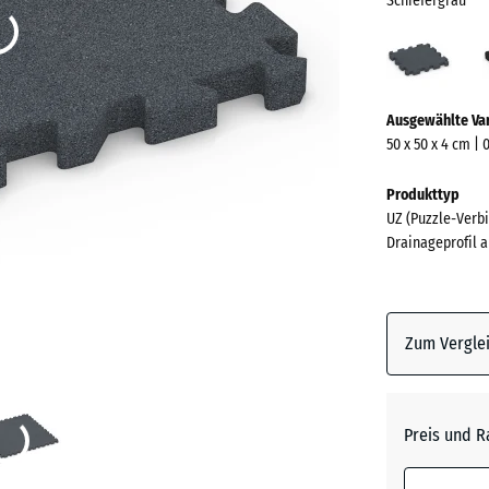
Schiefergrau
Schie
(acti
Mehr
Ausgewählte Va
Informationen
50 x 50 x 4 cm | 
zu
den
Produkttyp
Farben?
UZ (Puzzle-Verbi
Drainageprofil a
Farbpalett
anzeigen
Schiefe
Zum Verglei
Anthrazi
Preis und R
Grasgrü