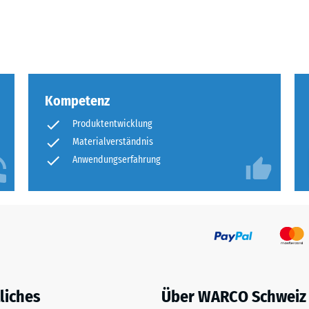
eibende
llung
Kompetenz
en
Produktentwicklung
stung
Materialverständnis
Anwendungserfahrung
liches
Über WARCO Schweiz