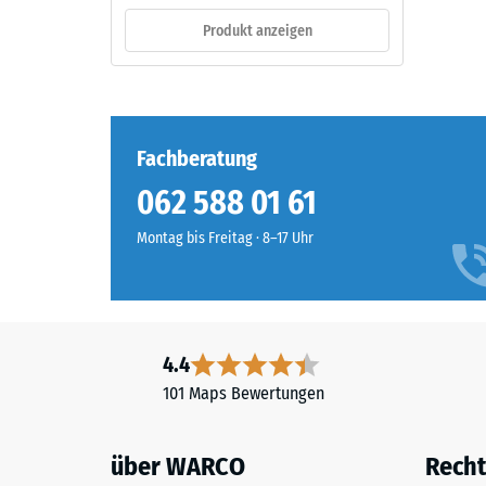
sich
verbl
Produkt anzeigen
als
Einde
dunkles,
kühles
nach
Grau
24
mit
Fachberatung
Stund
gleichmäßiger
062 588 01 61
Farbgebung
Entla
und
(BS
Montag bis Freitag · 8–17 Uhr
steinigem
7188)
Charakter.
Die
farbige
Beschichtung
4.4
kann
2 / 5
101 Maps Bewertungen
sich
im
Laufe
über WARCO
Recht