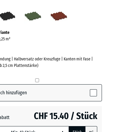
fergrau
Anthrazit
Grasgrün
Ziegelrot
ve)
riante
0,25 m²
ndung | Halbversatz oder Kreuzfuge | Kanten mit Fase |
b 2,5 cm Plattenstärke)
e
(active)
rgrau
ch hinzufügen
t
- CHF 0.50
CHF 15.40 / Stück
abatt
n
+ CHF 0.50