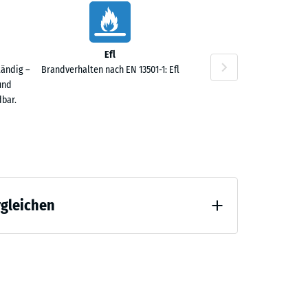
Efl
tändig –
Brandverhalten nach EN 13501-1: Efl
und
bar.
rgleichen
 Entlastung (BS 7188)