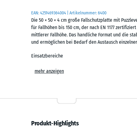
EAN:
4251469364004
| Artikelnummer:
6400
Die 50 × 50 × 4 cm große Fallschutzplatte mit Puzzl
für Fallhöhen bis 150 cm, der nach EN 1177 zertifiziert
mittlerer Fallhöhe. Das handliche Format und die sta
und ermöglichen bei Bedarf den Austausch einzelner 
Einsatzbereiche
Die 4 cm starke Fallschutzplatte wird überall dort ei
mehr anzeigen
geschützt werden sollen. Typische Einsatzorte sind S
klassische Rutschen, Wippen, Balancierstrecken, kle
Kindergärten, Schulen sowie auf öffentlichen und pri
Aufbau und Material
Die Fallschutzplatte besteht aus PU-gebundenem ELT-
Produkt-Highlights
und bezeichnet Gummigranulat aus recycelten Fahrzeu
Bindemittel verwendet, bei farbigen Puzzleplatten is