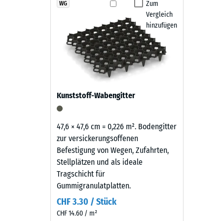
Die Fallschutz-Puzzlematten sind rutschhemmend, was
Produkten
Zum
WG
Rutschfe
abgekehrt oder mit einem Hochdruckreiniger gereini
Vergleich
in
Abriebf
austauschen. Dadurch bleibt der Belag pflegeleicht u
hinzufügen
Schiefergrau
wird
Wasserdu
schwarzes
Rutschh
Gummigranulat
aus
Wärmedä
der
Frostbe
Kunststoff-Wabengitter
Reifenverwertung
Druckf
mit
einem
-
47,6 × 47,6 cm = 0,226 m². Bodengitter
schiefergrau
zur versickerungsoffenen
Skale
pigmentierten
Befestigung von Wegen, Zufahrten,
2
Bindemittel
Stellplätzen und als ideale
gleichmäßig
=
Tragschicht für
umhüllt.
Gummigranulatplatten.
ca.
Der
CHF 3.30 / Stück
0,75
Farbton
CHF 14.60 / m²
zeigt
mm