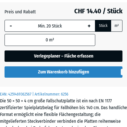
Anthrazit
- CHF 2.90
CHF 14.40 / Stück
Preis und Rabatt
-
+
Grasgrün
- CHF 1.60
Stück
m²
0
m²
Sandbeige
+ CHF 0.40
Verlegeplaner – Fläche erfassen
Schiefergrau
Zum Warenkorb hinzufügen
Ziegelrot
- CHF 2.50
EAN:
4251469362567
| Artikelnummer:
6256
Die 50 × 50 × 4 cm große Fallschutzplatte ist ein nach EN 1177
zertifizierter Spielplatzbelag für Fallhöhen bis 140 cm. Das handliche
Format ermöglicht eine flexible Flächengestaltung; die
mitgelieferten Steckverbinder verbinden die Platten reihenweise