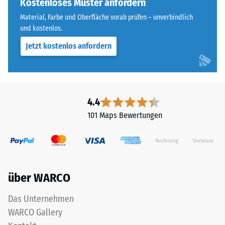
Kostenloses Muster anfordern
Skalenwert 4 =
of
Wärmeleitfähigkeit
Material, Farbe und Oberfläche vorab prüfen – unverbindlich
Life
ca. 0,09 W/(m·K)
und kostenlos.
Tyres"
Jetzt kostenlos anfordern
Frostbeständig
und
bezeichnet
Druckfestigkeit
Gummigranulat,
-
das
Skalenwert
aus
4.4
dem
2
101 Maps Bewertungen
Recycling
=
von
ca.
Altreifen
gewonnen
0,75
wird.
mm
über WARCO
Die
verbleibende
obere
Das Unternehmen
Nutzschicht
Eindellung
WARCO Gallery
aus
nach