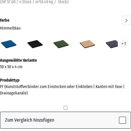
CHF 57.60 / 4 Stück / m²
(
6.40
kg
/ Stück)
Farbe
Himmelblau
Himmelblau
Anthrazit
Grasgrün
Sandbeige
Schi
+ 1
(active)
Mehr
Ausgewählte Variante
Informationen
50 x 50 x 4 cm
zu
den
Produkttyp
Farben?
FF (Kunststoffverbinder zum Einstecken oder Einkleben | Kanten mit Fase |
Drainagekanäle)
Farbpalette
anzeigen
(active)
Himmelblau
Zum Vergleich hinzufügen