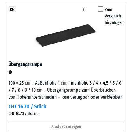
kein
Charakter,
austauschen, sodass der Belag pflegeleicht bleibt und sich
Produkt
Scheinbare
der
Zum
RM
langfristig wirtschaftlich nutzen lässt.
für
Dichte -
Vergleich
Spielbereichen
den
Skalenwert
hinzufügen
und
1 = bis 780
Produktvergleich
Freiluftanlagen
kg/m³
ausgewählt.
eine
einladende
Stoß-, Schwingungs-
Note
und
Trittschalldämmung
verleiht.
Übergangsrampe
– Skalenwert 4 =
starke Dämpfung
Material
Rutschfestigkeit Klasse
100 × 25 cm – Außenhöhe 1 cm, Innenhöhe 3 / 4 / 4,5 / 5 / 6
–
DS (EN 14041) -
/ 7 / 8 / 9 / 10 cm – Übergangsrampe zum Überbrücken
Bestandteile
Skalenwert 3 =
von Höhenunterschieden – lose verlegbar oder verklebbar
und
Gleitreibungskoeffizient
Aufbau
CHF 16.70 / Stück
ca. 0,45
CHF 16.70 / lfd. m.
Abriebfestigkeit
- Beständigkeit
Produkt anzeigen
Das
gegen