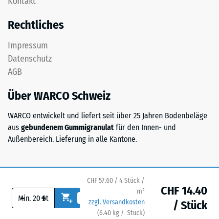
Kontakt
feinem
24
ELT-
Rechtliches
Granulat
Stunden
bildet
Entlastung
Impressum
eine
Datenschutz
(BS
abriebfeste,
AGB
rutschhemmende
7188)
Oberfläche.
Über WARCO Schweiz
Die
untere
WARCO entwickelt und liefert seit über 25 Jahren Bodenbeläge
Schicht
aus
gebundenem Gummigranulat
für den Innen- und
/ 5
aus
Außenbereich. Lieferung in alle Kantone.
gröberem
ELT-
Granulat
unterstützt
Die
CHF 57.60 / 4 Stück /
CHF 14.40
Elastizität,
m²
Druckfestigkeit
-
+
zzgl. Versandkosten
Stoßdämpfung
/ Stück
eines
(
6.40
kg
/ Stück)
Ihr sicherer Bodenbelag.
und
Werkstoffes