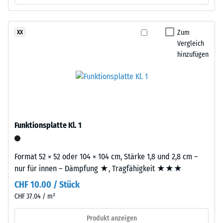
nach
auch
24
gegenüber
Abrieb.
Stunden
Zum
XX
Vergleich
Entlastung
hinzufügen
Material
(BS
–
7188)
Bestandteile
und
Aufbau
Funktionsplatte Kl. 1
/ 5
Dieses
Produkt
Format 52 × 52 oder 104 × 104 cm, Stärke 1,8 und 2,8 cm –
ist
nur für innen – Dämpfung ★, Tragfähigkeit ★★★
zweilagig
CHF 10.00 / Stück
aufgebaut.
Die
Die
CHF 37.04 / m²
Druckfestigkeit
ca.
eines
Produkt anzeigen
3