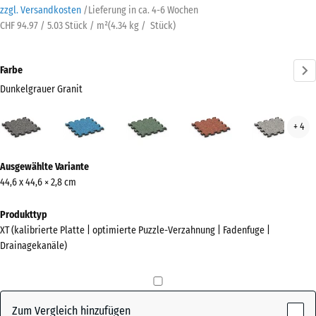
zzgl. Versandkosten
/
Lieferung in ca.
4-6 Wochen
CHF 94.97 / 5.03 Stück / m²
(
4.34
kg
/ Stück)
Farbe
Dunkelgrauer Granit
Dunkelgrauer
Atlantik
Englischer
Feuersglut
Grau
+ 4
Granit
Rasen
Gran
(active)
Mehr
Ausgewählte Variante
Informationen
44,6 x 44,6 × 2,8 cm
zu
den
Produkttyp
Farben?
XT (kalibrierte Platte | optimierte Puzzle-Verzahnung | Fadenfuge |
Drainagekanäle)
Farbpalette
anzeigen
Dunkelgrauer
Zum Vergleich hinzufügen
(active)
Granit