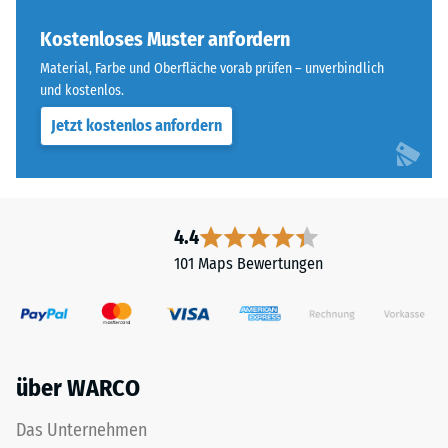
Die
Widerstandsfähigkeit
Abkürzung
Kostenloses Muster anfordern
gegenüber
ELT
Punktbelastungen
Material, Farbe und Oberfläche vorab prüfen – unverbindlich
steht
hinweist.
und kostenlos.
für
Punktbelastungen
Jetzt kostenlos anfordern
„End
entstehen
of
z.
Life
B.
Tyres“
durch
–
Schuhe
4.4
das
mit
101 Maps Bewertungen
Granulat
hohen
stammt
Absätzen,
aus
Möbelbeine,
dem
Pflanzkübel
Recycling
auf
über WARCO
von
Rollen
Altreifen.
oder
Das Unternehmen
Die