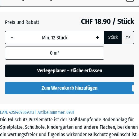
CHF 18.90 / Stück
Atlantik
Preis und Rabatt
-
+
Stück
m²
Englischer
Rasen
0
m²
Verlegeplaner – Fläche erfassen
Feuersglut
Zum Warenkorb hinzufügen
Grauer
Granit
EAN:
4251469369313
| Artikelnummer:
6931
Die Fallschutz Puzzlematte ist der stoßdämpfende Bodenbelag für
Spielplätze, Schulhöfe, Kindergärten und andere Flächen, bei denen
Lavendel
ein wartungsfreier und fugenlos wirkender Fallschutz gewünscht ist.