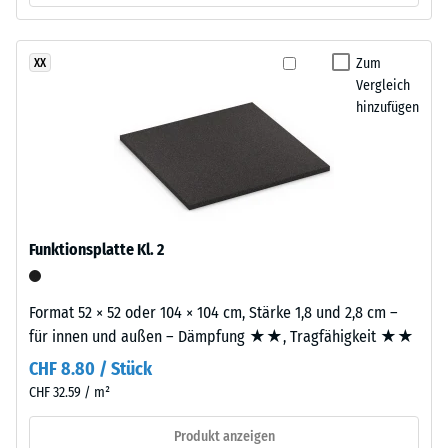
- Beständigkeit
changierendes,
gegen
natürlich
abrasiven
Zum
XX
wirkendes
Verschleiß -
Vergleich
Farbbild,
Skalenwert 2 =
hinzufügen
"gut" (BS 7188)
das
an
Wasserdurchlässigkeit
dunklen
(EN 12616) -
Naturstein
Skalenwert 5 =
erinnert.
Infiltration ca. 1000
Da
mm/h (1000 l/h/m²)
Funktionsplatte Kl. 2
EPDM
Rutschhemmung
von
(EN 16165) -
Natur
Format 52 × 52 oder 104 × 104 cm, Stärke 1,8 und 2,8 cm –
Skalenwert 4 =
aus
für innen und außen – Dämpfung ★★, Tragfähigkeit ★★
mittlerer
UV-
Akzeptanzwinkel
CHF 8.80 / Stück
beständig
ca. 16°, Gruppe
CHF 32.59 / m²
ist
R10
und
Produkt anzeigen
Wärmedämmung -