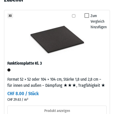
liegt auf einer Basisschicht aus ELT-Gummigranulat. ELT steht für
Entlastung (BS
noch
wird
End of Life Tyres, also für Gummi aus der Verwertung von Altreifen.
7188)
kein
EPDM-
Produkt
Scheinbare
Granulat
Zum
XX
für
Dichte -
Vergleich
in
den
Skalenwert
hinzufügen
verschiedenen
1 = bis 780
Produktvergleich
Grautönen
kg/m³
ausgewählt.
sowie
in
Stoß-, Schwingungs-
Schwarz
und
Trittschalldämmung
mit
Funktionsplatte Kl. 3
– Skalenwert 3 =
farblosem,
deutliche Dämpfung
UV-
beständigem
Rutschfestigkeit Klasse
Format 52 × 52 oder 104 × 104 cm, Stärke 1,8 und 2,8 cm –
Bindemittel
DS (EN 14041) -
für innen und außen – Dämpfung ★★★, Tragfähigkeit ★
verarbeitet.
Skalenwert 4 =
CHF 8.00 / Stück
Die
Gleitreibungskoeffizient
CHF 29.63 / m²
ca. 0,53
Mischung
erzeugt
Abriebfestigkeit
Produkt anzeigen
ein