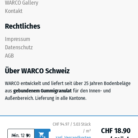
Gerätefüße.
WARCO Gallery
Basisschicht
Zur
Kontakt
wird
Bestimmung
mit
der
Rechtliches
geringer
Druckfestigkeit
Dichte
wird
Impressum
gepresst.
das
Datenschutz
Prüfverfahren
AGB
nach
Einbau
BS
–
Über WARCO Schweiz
7188:1998
Verarbeitung
angewendet.
WARCO entwickelt und liefert seit über 25 Jahren Bodenbeläge
–
Dabei
aus
gebundenem Gummigranulat
für den Innen- und
Montage
wird
Außenbereich. Lieferung in alle Kantone.
ein
Prüfkörper
mit
CHF 94.97 / 5.03 Stück
einer
CHF 18.90
/ m²
Fläche
-
+
zzgl. Versandkosten