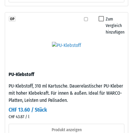
hochwertige
Skalenwert 3 =
Pigmente
Wärmeleitfähigkeit
vollständig
ca. 0,11 W/(m·K)
Zum
OP
in
Vergleich
Frostbeständig
das
hinzufügen
Granulat
Druckfestigkeit
eingebunden
-
sind,
Skalenwert
bleibt
die
1
Farbgebung
PU-Klebstoff
=
langfristig
ca.
PU-Klebstoff, 310 ml Kartusche. Dauerelastischer PU-Kleber
stabil
mit hoher Klebekraft. Für innen & außen. Ideal für WARCO-
–
1
Platten, Leisten und Palisaden.
sowohl
mm
gegenüber
CHF 13.60 / Stück
verbleibende
UV-
CHF 43.87 / l
Strahlung
Eindellung
Produkt anzeigen
als