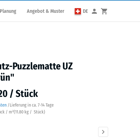
 Planung
Angebot & Muster
DE
utz-Puzzlematte UZ
rün"
20 / Stück
sten
/
Lieferung in ca.
7-14 Tage
ück / m²
(
11.80
kg
/ Stück)