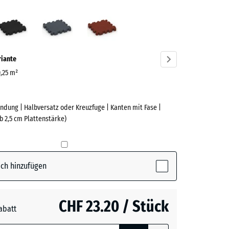
grün
Anthrazit
Schiefergrau
Ziegelrot
ve)
riante
0,25 m²
ndung | Halbversatz oder Kreuzfuge | Kanten mit Fase |
e
b 2,5 cm Plattenstärke)
(active)
n
ch hinzufügen
t
- CHF 1.00
CHF 23.20 / Stück
abatt
e, blau
rgrau
- CHF 0.50