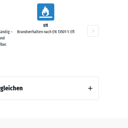
Efl
F 13.60
tändig –
Brandverhalten nach EN 13501-1: Efl
und
bar.
rgleichen
F 10.70
 Entlastung (BS 7188)
ng