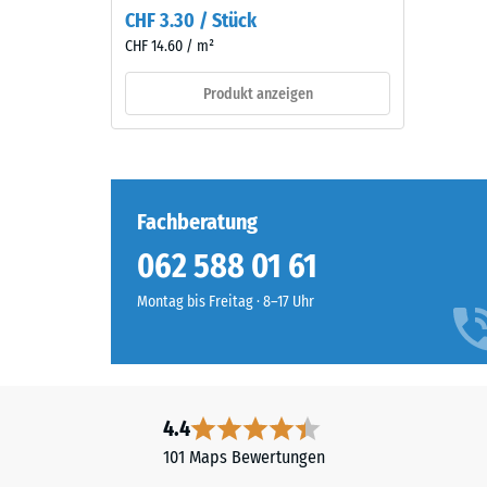
der
CHF 3.30 / Stück
Die
Zeit
CHF 14.60 / m²
Druckfes
durch
eines
mechanische
Produkt anzeigen
Werkstof
Beanspruchung
beschrei
abnutzen,
seinen
sodass
Widerst
der
gegen
Fachberatung
Farbton
punktuel
nachdunkelt.
062 588 01 61
Belastun
Sie
Montag bis Freitag · 8–17 Uhr
Material
gibt
–
an,
Bestandteile
in
und
welchem
Aufbau
Maße
4.4
der
101 Maps Bewertungen
Werkstof