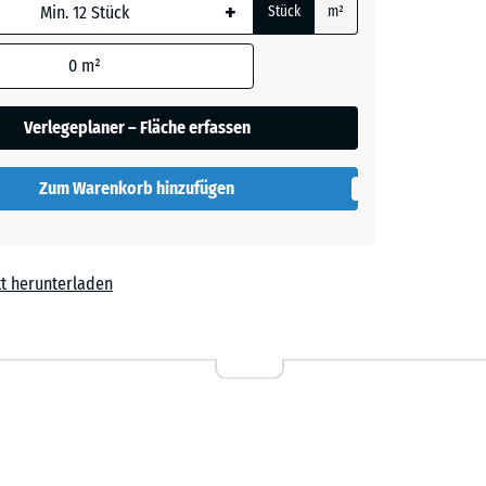
+
Stück
m²
 wird
den
0
m²
t
- CHF 0.50
en nicht
gegeben)
Verlegeplaner – Fläche erfassen
rechnung
Zum Warenkorb hinzufügen
t herunterladen