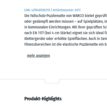
EAN:
4251469363113
| Artikelnummer:
6311
Die Fallschutz-Puzzlematte von WARCO bietet geprüft
oder gedämpft werden müssen – auf Spielplätzen, in
in kommunalen Einrichtungen. Mit ihrer geprüften Sch
nach EN 1177 (bei 4 cm Stärke) eignet sie sich idea
Klettergeräte oder erhöhte Spielflächen. Auch in Sen
Fitnessbereichen ist die elastische Puzzlematte ein
Wirtschaftlichkeit verbindet.
mehr anzeigen
Typische Anwendungen
– Spielbereiche für kleine Kinder, Balancier- und B
– Schulhöfe, Kindergärten und kommunale Flächen
– Terrassen mit Spielgeräten oder Aufenthaltsberei
Produkt-Highlights
– Fitness- und Outdoor-Fitnessanlagen