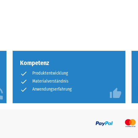
tigkeit
fes
bt
and
Kompetenz
le
Produktentwicklung
gen.
Materialverständnis
Anwendungserfahrung
f