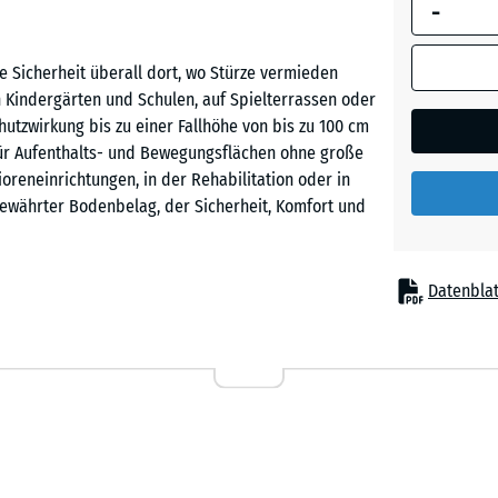
-
umrandete
Abmessung
(sofern in 
e Sicherheit überall dort, wo Stürze vermieden
Ziegelro
Produktdat
 Kindergärten und Schulen, auf Spielterrassen oder
anders an
utzwirkung bis zu einer Fallhöhe von bis zu 100 cm
für die
l für Aufenthalts- und Bewegungsflächen ohne große
Bedarfsbe
ioreneinrichtungen, in der Rehabilitation oder in
verwendet.
 bewährter Bodenbelag, der Sicherheit, Komfort und
50
x
Datenblat
50
x 6
ewegungszonen
cm
|
0,25
m²
chen