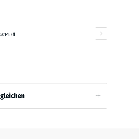
F 3.00
01-1: Efl
rgleichen
F 6.30
 Entlastung (BS 7188)