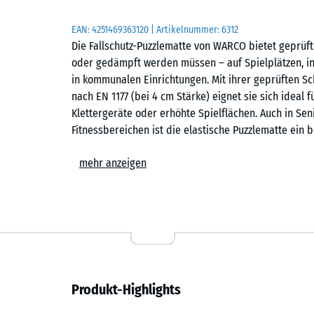
EAN:
4251469363120
| Artikelnummer:
6312
Die Fallschutz-Puzzlematte von WARCO bietet geprüft
oder gedämpft werden müssen – auf Spielplätzen, in
in kommunalen Einrichtungen. Mit ihrer geprüften Sch
nach EN 1177 (bei 4 cm Stärke) eignet sie sich idea
Klettergeräte oder erhöhte Spielflächen. Auch in Sen
Fitnessbereichen ist die elastische Puzzlematte ein
Wirtschaftlichkeit verbindet.
mehr anzeigen
Typische Anwendungen
– Spielbereiche für kleine Kinder, Balancier- und B
– Schulhöfe, Kindergärten und kommunale Flächen
– Terrassen mit Spielgeräten oder Aufenthaltsberei
Produkt-Highlights
– Fitness- und Outdoor-Fitnessanlagen