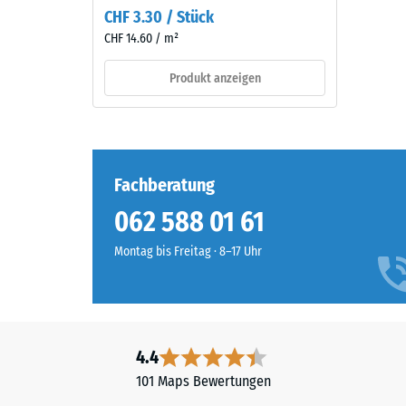
gereinigtem,
CHF 3.30 / Stück
Die
schwarzem
CHF 14.60 / m²
Druckfes
ELT-
eines
Granulat
Produkt anzeigen
Werkstof
sowie
beschrei
einem
seinen
Polyurethan-
Widerst
Bindemittel.
gegen
ELT
Fachberatung
punktuel
steht
062 588 01 61
Belastun
für
Sie
„End
Montag bis Freitag · 8–17 Uhr
gibt
of
an,
Life
in
Tyres"
welchem
und
Maße
4.4
bezeichnet
der
Gummigranulat,
101 Maps Bewertungen
Werkstof
das