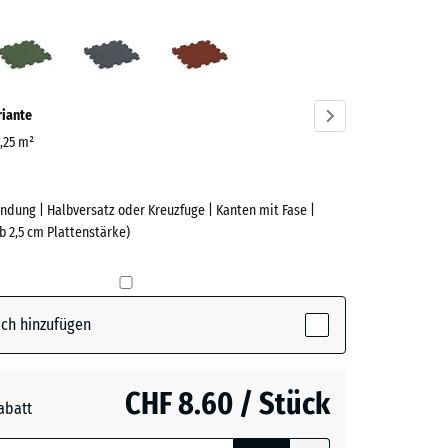
azit
Grasgrün
Schiefergrau
Ziegelrot
ve)
riante
0,25 m²
ndung | Halbversatz oder Kreuzfuge | Kanten mit Fase |
e
b 2,5 cm Plattenstärke)
(active)
t
ch hinzufügen
n
+ CHF 1.00
CHF 8.60 / Stück
abatt
e, blau
rgrau
+ CHF 0.50