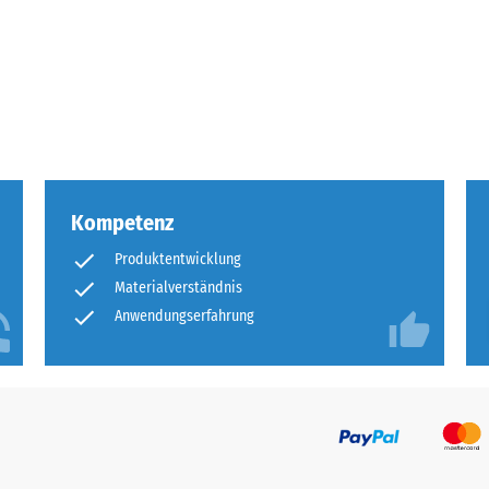
tigkeit
fes
bt
and
Kompetenz
le
Produktentwicklung
gen.
Materialverständnis
Anwendungserfahrung
f