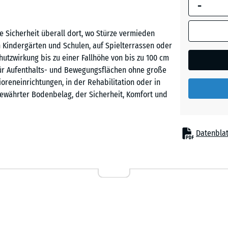
-
umrandete
Abmessung
(sofern in 
e Sicherheit überall dort, wo Stürze vermieden
Ziegelro
Produktdat
 Kindergärten und Schulen, auf Spielterrassen oder
anders an
utzwirkung bis zu einer Fallhöhe von bis zu 100 cm
für die
l für Aufenthalts- und Bewegungsflächen ohne große
Bedarfsbe
ioreneinrichtungen, in der Rehabilitation oder in
verwendet.
 bewährter Bodenbelag, der Sicherheit, Komfort und
50
x
Datenblat
50
x 2
ewegungszonen
cm
|
0,25
m²
chen