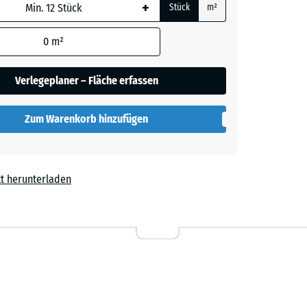
+
Stück
m²
 wird
den
0
m²
t
+ CHF 0.50
en nicht
gegeben)
Verlegeplaner – Fläche erfassen
rechnung
Zum Warenkorb hinzufügen
t herunterladen