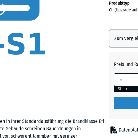
Produkttyp
für
Cfl (Upgrade auf
den
Versand
0
x
Zum Verglei
0
x
20
Preis und R
mm
Die gewählt
-
umrandete
Stück
Abmessung
(sofern in 
Produktdat
anders an
 in ihrer Standardausführung die Brandklasse Efl
für die
utzte Gebäude schreiben Bauordnungen in
Bedarfsbe
Datenblat
1 vor, schwerentflammbar mit geringer
verwendet.