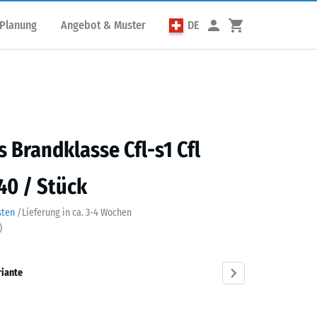
 Planung
Angebot & Muster
DE
s Brandklasse Cfl-s1 Cfl
40 / Stück
sten
/
Lieferung in ca.
3-4 Wochen
)
riante