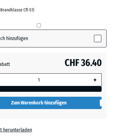
 Brandklasse Cfl-S1)
ch hinzufügen
CHF 36.40
abatt
e, blau
+
 wird
den
Zum Warenkorb hinzufügen
en nicht
gegeben)
rechnung
t herunterladen