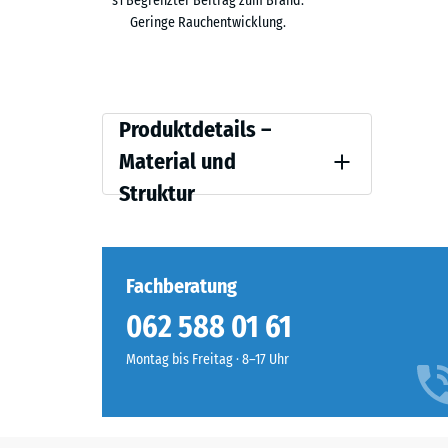
s1 Begrenzter Beitrag zum Brand.
Geringe Rauchentwicklung.
Der Zuschlagstoff lässt sich ausschließlich während 
auftragen oder als Beschichtung ergänzen. Die Optio
Produktdetails
Produktdetails –
–
Material und
Material
Struktur
und
Struktur
Fachberatung
062 588 01 61
Montag bis Freitag · 8–17 Uhr