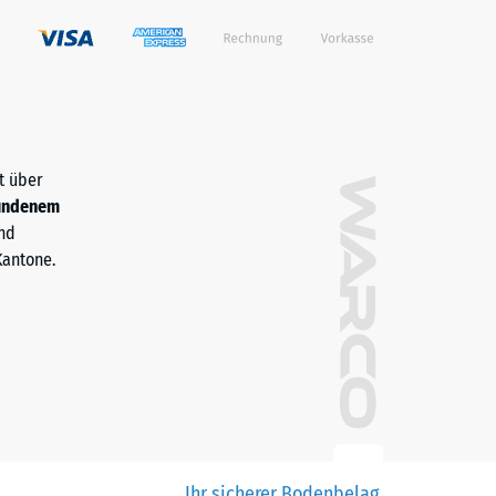
t über
undenem
nd
Kantone.
Ihr sicherer Bodenbelag.