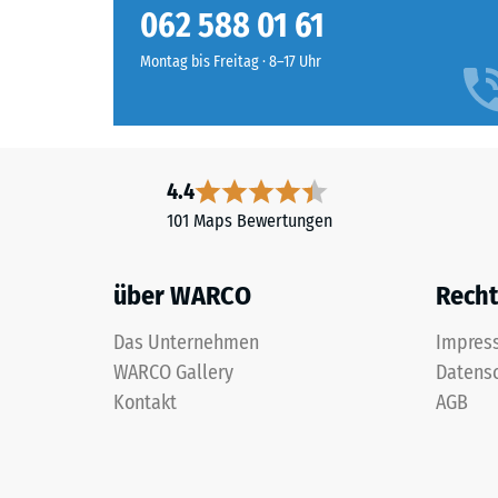
mit
062 588 01 61
Druckfes
feiner
eines
Körnung
Montag bis Freitag · 8–17 Uhr
Werkstof
und
beschrei
einem
seinen
Polyurethan-
Widerst
Bindemittel.
gegen
4.4
ELT
punktuel
101 Maps Bewertungen
steht
Belastun
für
Sie
„End
gibt
über WARCO
Recht
of
an,
Life
in
Das Unternehmen
Impres
Tyres“
welchem
WARCO Gallery
Datens
und
Maße
Kontakt
AGB
bezeichnet
der
Gummigranulat,
Werkstof
das
unter
aus