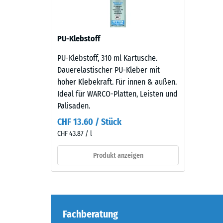
verbl
und
natürlich
Einde
belebt.
nach
PU-Klebstoff
24
Material
PU-Klebstoff, 310 ml Kartusche.
Stund
–
Dauerelastischer PU-Kleber mit
Bestandteile
Entla
hoher Klebekraft. Für innen & außen.
und
Ideal für WARCO-Platten, Leisten und
(BS
Aufbau
Palisaden.
7188)
CHF 13.60 / Stück
Das
CHF 43.87 / l
Produkt
besteht
Produkt anzeigen
5 / 5
aus
gereinigtem,
schwarzem
ELT-
Fachberatung
Granulat
Die