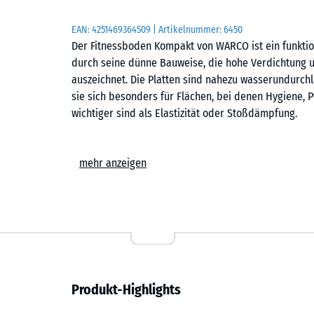
EAN:
4251469364509
| Artikelnummer:
6450
Der Fitnessboden Kompakt von WARCO ist ein funktio
durch seine dünne Bauweise, die hohe Verdichtung 
auszeichnet. Die Platten sind nahezu wasserundurchl
sie sich besonders für Flächen, bei denen Hygiene, P
wichtiger sind als Elastizität oder Stoßdämpfung.
Formate
mehr anzeigen
Der Fitnessboden Kompakt ist in den Formaten 50 × 5
stark. Die großformatige Variante reduziert den Fugen
gleichmäßiges Flächenbild – besonders auf großen 
aufgeräumt. Die kleinere Ausführung lässt sich leich
unregelmäßige Grundrisse oder kleinere Räume.
Herstellung und Struktur
Produkt-Highlights
Die Platten entstehen aus Rohlingen im Überformat