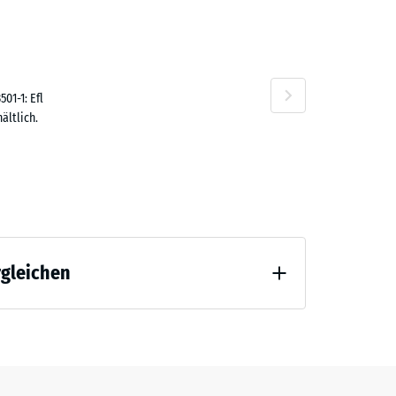
 18.90
01-1: Efl
ältlich.
rgleichen
tlastung (BS 7188)