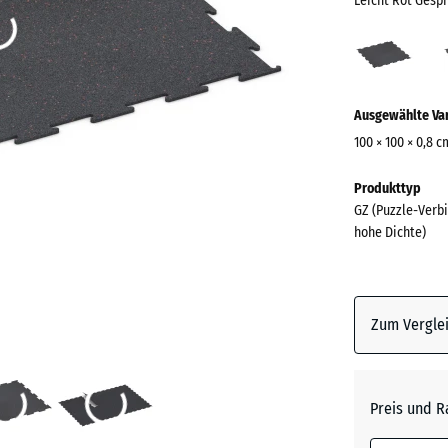
Leicht Rot Gesp
Leich
Rot
Gesp
Mehr
(acti
Ausgewählte Va
Informationen
zu
100 × 100 × 0,8 c
den
Abmessungen
Produkttyp
Farben?
für
GZ (Puzzle-Verbi
den
Farbpalett
hohe Dichte)
Versand
anzeigen
1030
Leicht R
x
Gespren
1030
Zum Verglei
x
8
mm
Anthrazi
Preis und R
Die gewählt