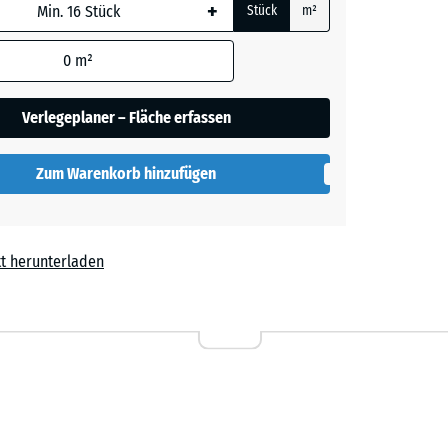
+
Stück
m²
lau
 wird
kelt
den
0
m²
en nicht
gegeben)
elb
Verlegeplaner – Fläche erfassen
kelt
rechnung
Zum Warenkorb hinzufügen
rau
kelt
t herunterladen
rün
kelt