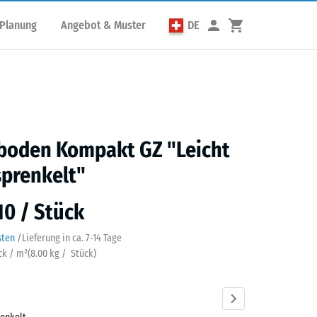
 Planung
Angebot & Muster
DE
sboden Kompakt GZ "Leicht
sprenkelt"
10 / Stück
sten
/
Lieferung in ca.
7-14 Tage
ück / m²
(
8.00
kg
/ Stück)