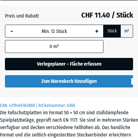
30
Anthrazit
mm
CHF 11.40 / Stück
Preis und Rabatt
Die gewählte, blau
Graphitgrau
+ CHF 0.40
-
+
Stück
m²
umrandete
Abmessung wird
0
m²
(sofern in den
Lindgrün
+ CHF 0.40
Produktdaten nicht
anders angegeben)
Verlegeplaner – Fläche erfassen
für die
Bedarfsberechnung
Zum Warenkorb hinzufügen
verwendet.
50
x
EAN:
4251469362888
| Artikelnummer:
6288
50
Die Fallschutzplatten im Format 50 × 50 cm sind stoßdämpfende
x 3
Spielplatzbeläge, geprüft nach EN 1177. Sie sind in mehreren Stärken
cm
verfügbar und decken verschiedene Fallhöhen ab. Das handliche
Format und die seitlich eingesteckten Steckverbinder erleichtern