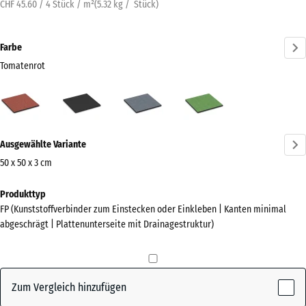
CHF 45.60 / 4 Stück / m²
(
5.32
kg
/ Stück)
Farbe
Tomatenrot
Tomatenrot
Anthrazit
Graphitgrau
Lindgrün
(active)
Mehr
Ausgewählte Variante
Informationen
zu
50 x 50 x 3 cm
den
Abmessungen
Produkttyp
Farben?
für
FP (Kunststoffverbinder zum Einstecken oder Einkleben | Kanten minimal
den
Farbpalette
abgeschrägt | Plattenunterseite mit Drainagestruktur)
Versand
anzeigen
500
(active)
Tomatenrot
x
500
Zum Vergleich hinzufügen
x