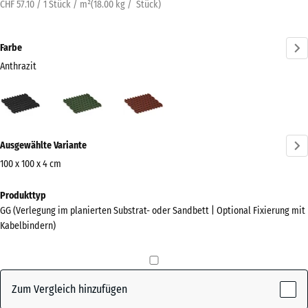
CHF 57.10 / 1 Stück / m²
(
18.00
kg
/ Stück)
Farbe
Anthrazit
Anthrazit
Grasgrün
Ziegelrot
(active)
Mehr
Ausgewählte Variante
Informationen
zu
100 x 100 x 4 cm
den
Abmessungen
Produkttyp
Farben?
für
GG (Verlegung im planierten Substrat- oder Sandbett | Optional Fixierung mit
den
Farbpalette
Kabelbindern)
Versand
anzeigen
1000
(active)
Anthrazit
x
1000
Zum Vergleich hinzufügen
x