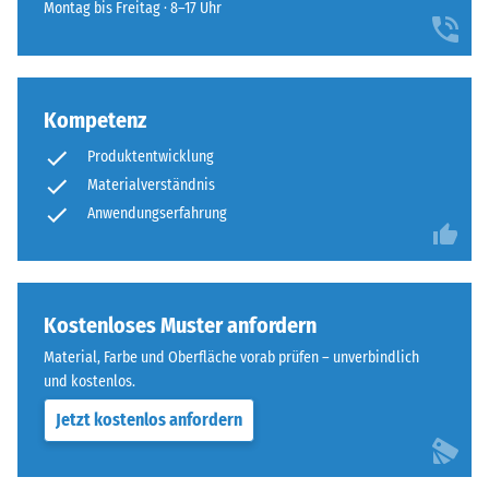
für
Montag bis Freitag · 8–17 Uhr
sich
Abriebfestigkeit
den
unauffällig
- Beständigkeit
Produktvergleich
in
gegen
ausgewählt.
moderne
abrasiven
Außenanlagen
Kompetenz
Verschleiß -
und
Skalenwert 4 =
Produktentwicklung
"hervorragend"
industriell
Materialverständnis
(BS 7188)
geprägte
Anwendungserfahrung
Bereiche
Frostbeständig
ein.
Scheinbare
Dichte
Material
Kostenloses Muster anfordern
-
–
Material, Farbe und Oberfläche vorab prüfen – unverbindlich
Bestandteile
Skalenwert
und kostenlos.
und
2
Aufbau
Jetzt kostenlos anfordern
=
780
Das