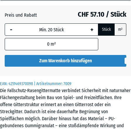
40
Grasgrün
+ CHF 4.00
mm
CHF 57.10 / Stück
Preis und Rabatt
Die gewählte, blau
Ziegelrot
+ CHF 2.10
-
+
Stück
m²
umrandete
Abmessung wird
0
m²
(sofern in den
Produktdaten nicht
anders angegeben)
Zum Warenkorb hinzufügen
für die
Bedarfsberechnung
verwendet.
EAN:
4251469370098
| Artikelnummer:
7009
Die Fallschutz-Rasengittermatte verbindet Sicherheit mit naturnaher
100
Flächengestaltung beim Bau von Spiel- und Freizeitflächen. Ihre
x
offene Gitterstruktur erinnert an einen Gitterrost oder ein
100
Streckgitter. Dadurch ist eine dauerhafte Begrünung von
x 4
Spielflächen möglich. Darüber hinaus hat das Material – PU-
cm
gebundenes Gummigranulat – eine stoßdämpfende Wirkung und