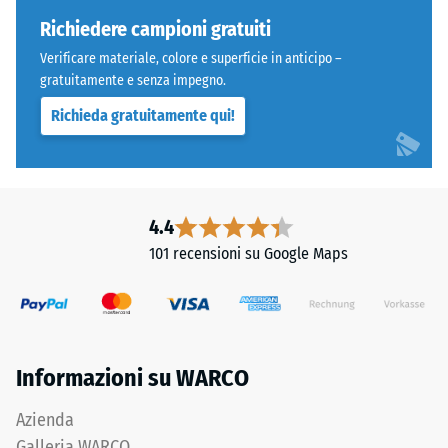
W/(m·K)
per
Richiedere campioni gratuiti
Resistenza
“End-
Verificare materiale, colore e superficie in anticipo –
of-
alla
gratuitamente e senza impegno.
Life
compressione
Richieda gratuitamente qui!
Tyres”
-
e
indica
Valore
gomma
scala
ottenuta
4.4
5
dal
101 recensioni su Google Maps
riciclo
=
di
ca.
pneumatici
0
fuori
uso.
mm
Informazioni su WARCO
Dal
di
punto
Azienda
ammaccatura
di
Galleria WARCO