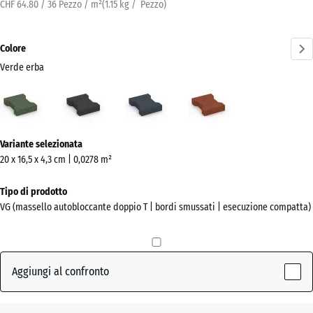
CHF 64.80 / 36 Pezzo / m²
(
1.15
kg
/ Pezzo)
Colore
Verde erba
Verde
Antracite
Grigio
Rosso
erba
ardesia
mattone
(active)
Ulteriori
Variante selezionata
informazioni
20 x 16,5 x 4,3 cm | 0,0278 m²
sui
colori?
Tipo di prodotto
VG (massello autobloccante doppio T | bordi smussati | esecuzione compatta)
Mostra
la
palette
colori
Aggiungi al confronto
Verde
(active)
erba