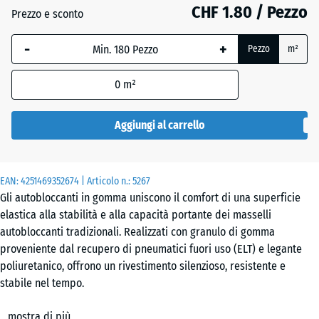
CHF 1.80 / Pezzo
Prezzo e sconto
Antracite
- CHF 0.20
-
+
Pezzo
m²
0
m²
Grigio
ardesia
Aggiungi al carrello
Rosso
- CHF 0.10
EAN:
4251469352674
| Articolo n.:
5267
mattone
Gli autobloccanti in gomma uniscono il comfort di una superficie
elastica alla stabilità e alla capacità portante dei masselli
autobloccanti tradizionali. Realizzati con granulo di gomma
proveniente dal recupero di pneumatici fuori uso (ELT) e legante
poliuretanico, offrono un rivestimento silenzioso, resistente e
stabile nel tempo.
Caratteristiche e campi d’impiego
mostra di più
L’elevata densità e la distribuzione uniforme delle granulometrie