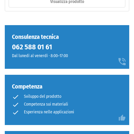
Visualizza prodotto
da
ca. 0 mm/h
(0 l/h/m²)
granulato
di
Resistenza
gomma
allo
ELT
scivolamento
Consulenza tecnica
pulito
(EN 16165) –
062 588 01 61
con
Valore scala
granulometria
2 = angolo
Dal lunedì al venerdì · 8:00–17:00
medio di
da
accettazione
fine
ca. 13°,
a
gruppo R10
media
Competenza
e
Isolamento
Sviluppo del prodotto
da
termico –
Competenza sui materiali
un
Valore scala
4 =
legante
Esperienza nelle applicazioni
Conduttività
poliuretanico.
termica ca.
ELT
0,09
sta