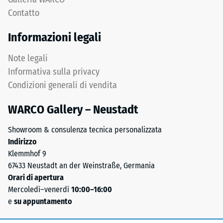
vista
residua
Contatto
chimico
dopo
si
Informazioni legali
24
tratta
di
ore
Note legali
una
di
Informativa sulla privacy
miscela
Condizioni generali di vendita
scarico
di
gomma
(BS
WARCO Gallery – Neustadt
naturale
7188)
(NR)
Showroom & consulenza tecnica personalizzata
e
Indirizzo
gomma
Klemmhof 9
stirene-
67433 Neustadt an der Weinstraße, Germania
/ 5
butadiene
Orari di apertura
(SBR).
Mercoledì–venerdì
10:00–16:00
Per
e
su appuntamento
i
prodotti