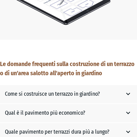
Le domande frequenti sulla costruzione di un terrazzo
o di un'area salotto all'aperto in giardino
Come si costruisce un terrazzo in giardino?
Qual è il pavimento più economico?
Delimitare l'area, rimuovere il suolo se necessario e
creare uno strato di base.
Applicare il pietrisco e livellare uniformemente.
Quale pavimento per terrazzi dura più a lungo?
Le lastre di cemento sono le più economiche. Esistono anche