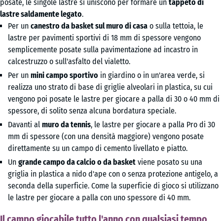
posate, le singole lastre si uniscono per formare un
tappeto di
lastre saldamente legato
.
Per un
canestro da basket sul muro di casa
o sulla tettoia, le
lastre per pavimenti sportivi di 18 mm di spessore vengono
semplicemente posate sulla pavimentazione ad incastro in
calcestruzzo o sull'asfalto del vialetto.
Per un
mini campo sportivo
in giardino o in un'area verde, si
realizza uno strato di base di griglie alveolari in plastica, su cui
vengono poi posate le lastre per giocare a palla di 30 o 40 mm di
spessore, di solito senza alcuna bordatura speciale.
Davanti al
muro da tennis
, le lastre per giocare a palla Pro di 30
mm di spessore (con una densità maggiore) vengono posate
direttamente su un campo di cemento livellato e piatto.
Un
grande campo da calcio o da basket
viene posato su una
griglia in plastica a nido d'ape con o senza protezione antigelo, a
seconda della superficie. Come la superficie di gioco si utilizzano
le lastre per giocare a palla con uno spessore di 40 mm.
Il campo giocabile tutto l'anno con qualsiasi tempo