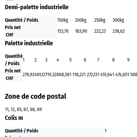
Demi-palette industrielle
Quantité / Poids
150kg
200kg
250kg
300kg
Prix net
153,70
183,90
222,23
238,62
CHF
Palette industrielle
Quantité
1
2
3
4
5
6
7
8
9
/ Poids
Prix net
278,92
461,12
719,32
868,58
1 118,22
1 272,13
1 451,64
1 474,65
1 508
CHF
Zone de code postal
11, 12, 65, 67, 68, 69
Colis m
Quantité / Poids
1