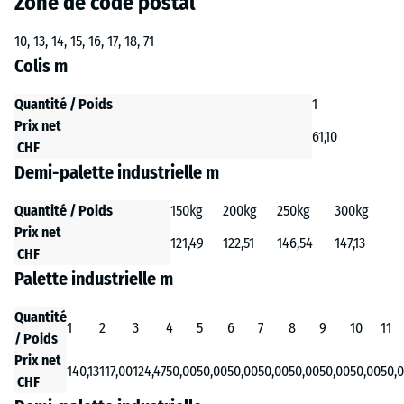
Zone de code postal
10, 13, 14, 15, 16, 17, 18, 71
Colis m
Quantité / Poids
1
Prix net
61,10
CHF
Demi-palette industrielle m
Quantité / Poids
150kg
200kg
250kg
300kg
Prix net
121,49
122,51
146,54
147,13
CHF
Palette industrielle m
Quantité
1
2
3
4
5
6
7
8
9
10
11
/ Poids
Prix net
140,13
117,00
124,47
50,00
50,00
50,00
50,00
50,00
50,00
50,00
50,
CHF