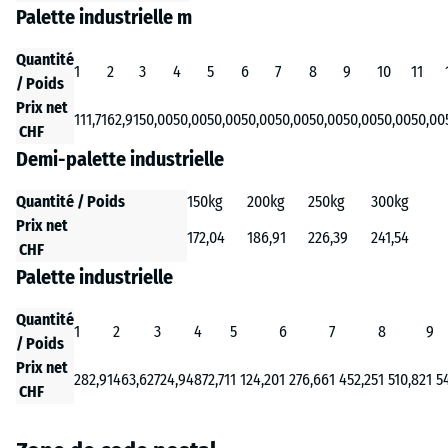
Palette industrielle m
Quantité
1
2
3
4
5
6
7
8
9
10
11
/ Poids
Prix net
111,71
62,91
50,00
50,00
50,00
50,00
50,00
50,00
50,00
50,00
50,00
CHF
Demi-palette industrielle
Quantité / Poids
150kg
200kg
250kg
300kg
Prix net
172,04
186,91
226,39
241,54
CHF
Palette industrielle
Quantité
1
2
3
4
5
6
7
8
9
/ Poids
Prix net
282,91
463,62
724,94
872,71
1 124,20
1 276,66
1 452,25
1 510,82
1 5
CHF