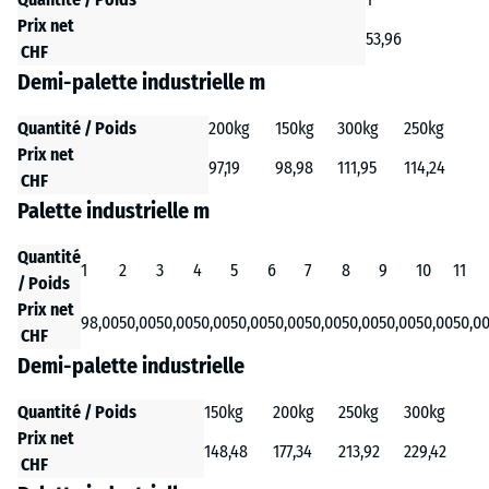
Prix net
53,96
CHF
Demi-palette industrielle m
Quantité / Poids
200kg
150kg
300kg
250kg
Prix net
97,19
98,98
111,95
114,24
CHF
Palette industrielle m
Quantité
1
2
3
4
5
6
7
8
9
10
11
/ Poids
Prix net
98,00
50,00
50,00
50,00
50,00
50,00
50,00
50,00
50,00
50,00
50,0
CHF
Demi-palette industrielle
Quantité / Poids
150kg
200kg
250kg
300kg
Prix net
148,48
177,34
213,92
229,42
CHF