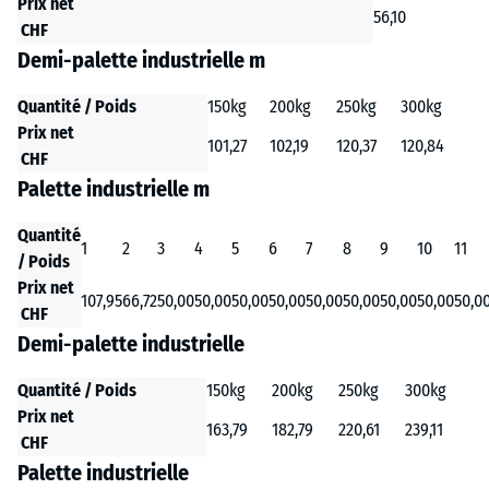
Prix net
56,10
CHF
Demi-palette industrielle m
Quantité / Poids
150kg
200kg
250kg
300kg
Prix net
101,27
102,19
120,37
120,84
CHF
Palette industrielle m
Quantité
1
2
3
4
5
6
7
8
9
10
11
/ Poids
Prix net
107,95
66,72
50,00
50,00
50,00
50,00
50,00
50,00
50,00
50,00
50,0
CHF
Demi-palette industrielle
Quantité / Poids
150kg
200kg
250kg
300kg
Prix net
163,79
182,79
220,61
239,11
CHF
Palette industrielle