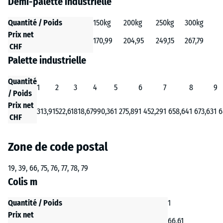
Demi-palette industrielle
Quantité / Poids
150kg
200kg
250kg
300kg
Prix net
170,99
204,95
249,15
267,79
CHF
Palette industrielle
Quantité
1
2
3
4
5
6
7
8
9
/ Poids
Prix net
313,91
522,61
818,67
990,36
1 275,89
1 452,29
1 658,64
1 673,63
1 6
CHF
Zone de code postal
19, 39, 66, 75, 76, 77, 78, 79
Colis m
Quantité / Poids
1
Prix net
66,61