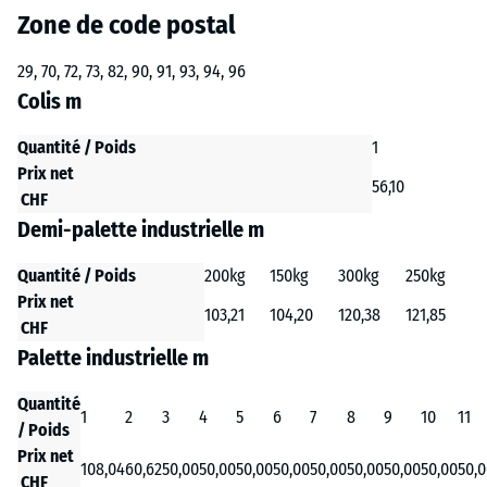
Zone de code postal
29, 70, 72, 73, 82, 90, 91, 93, 94, 96
Colis m
Quantité / Poids
1
Prix net
56,10
CHF
Demi-palette industrielle m
Quantité / Poids
200kg
150kg
300kg
250kg
Prix net
103,21
104,20
120,38
121,85
CHF
Palette industrielle m
Quantité
1
2
3
4
5
6
7
8
9
10
11
/ Poids
Prix net
108,04
60,62
50,00
50,00
50,00
50,00
50,00
50,00
50,00
50,00
50,
CHF