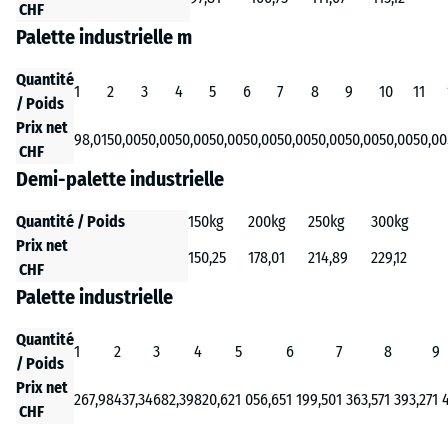
CHF
Palette industrielle m
Quantité
1
2
3
4
5
6
7
8
9
10
11
/ Poids
Prix net
98,01
50,00
50,00
50,00
50,00
50,00
50,00
50,00
50,00
50,00
50,00
CHF
Demi-palette industrielle
Quantité / Poids
150kg
200kg
250kg
300kg
Prix net
150,25
178,01
214,89
229,12
CHF
Palette industrielle
Quantité
1
2
3
4
5
6
7
8
9
/ Poids
Prix net
267,98
437,34
682,39
820,62
1 056,65
1 199,50
1 363,57
1 393,27
1 
CHF