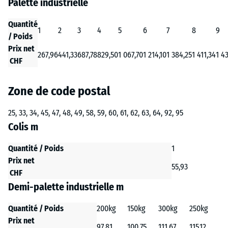
Palette industrielle
Quantité
1
2
3
4
5
6
7
8
9
/ Poids
Prix net
267,96
441,33
687,78
829,50
1 067,70
1 214,10
1 384,25
1 411,34
1 4
CHF
Zone de code postal
25, 33, 34, 45, 47, 48, 49, 58, 59, 60, 61, 62, 63, 64, 92, 95
Colis m
Quantité / Poids
1
Prix net
55,93
CHF
Demi-palette industrielle m
Quantité / Poids
200kg
150kg
300kg
250kg
Prix net
97,81
100,75
111,67
115,12