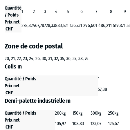
Quantité
1
2
3
4
5
6
7
8
9
/ Poids
Prix net
278,82
467,78
728,33
883,52
1 136,73
1 296,60
1 486,21
1 519,87
1 5
CHF
Zone de code postal
20, 21, 22, 23, 24, 26, 30, 31, 32, 35, 36, 37, 38, 74
Colis m
Quantité / Poids
1
Prix net
57,88
CHF
Demi-palette industrielle m
Quantité / Poids
200kg
150kg
300kg
250kg
Prix net
105,97
108,83
123,07
125,67
CHF