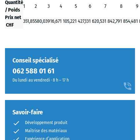
Quantité
1
2
3
4
5
6
7
8
9
/ Poids
Prix net
351,85
580,03
916,67
1 105,22
1 427,13
1 620,53
1 842,79
1 854,48
1 
CHF
Conseil spécialisé
062 588 01 61
Du lundi au vendredi · 8 h – 17 h
Savoir-faire
Développement produit
Maîtrise des matériaux
Expérience d’application