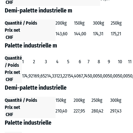
CHF
Demi-palette industrielle m
Quantité / Poids
200kg
150kg
300kg
250kg
Prix net
143,60
144,00
174,31
175,21
CHF
Palette industrielle m
Quantité
1
2
3
4
5
6
7
8
9
10
11
/ Poids
Prix net
174,92
169,65
214,33
123,22
154,40
67,74
50,00
50,00
50,00
50,00
50
CHF
Demi-palette industrielle
Quantité / Poids
150kg
200kg
250kg
300kg
Prix net
210,40
227,95
280,42
297,43
CHF
Palette industrielle